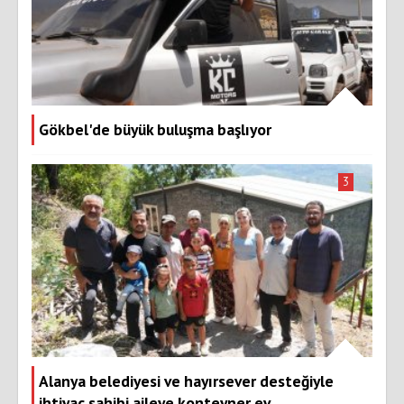
Gökbel'de büyük buluşma başlıyor
3
Alanya belediyesi ve hayırsever desteğiyle
ihtiyaç sahibi aileye konteyner ev