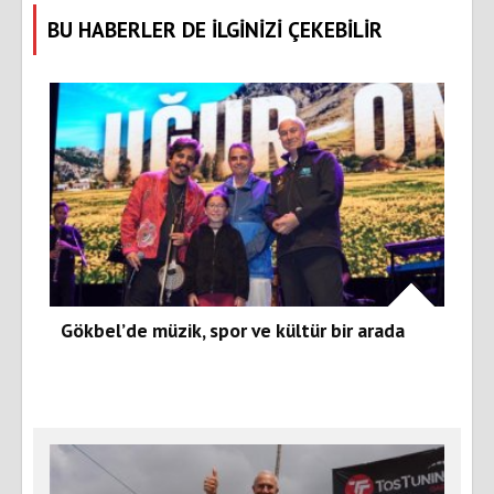
BU HABERLER DE İLGİNİZİ ÇEKEBİLİR
Gökbel’de müzik, spor ve kültür bir arada