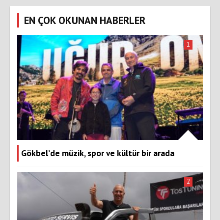
EN ÇOK OKUNAN HABERLER
1
Gökbel’de müzik, spor ve kültür bir arada
2