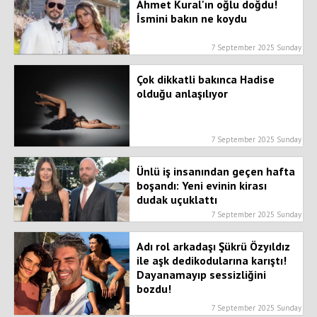
Ahmet Kural'ın oğlu doğdu!
İsmini bakın ne koydu
7 September 2025 Sunday
Çok dikkatli bakınca Hadise
olduğu anlaşılıyor
7 September 2025 Sunday
Ünlü iş insanından geçen hafta
boşandı: Yeni evinin kirası
dudak uçuklattı
7 September 2025 Sunday
Adı rol arkadaşı Şükrü Özyıldız
ile aşk dedikodularına karıştı!
Dayanamayıp sessizliğini
bozdu!
7 September 2025 Sunday