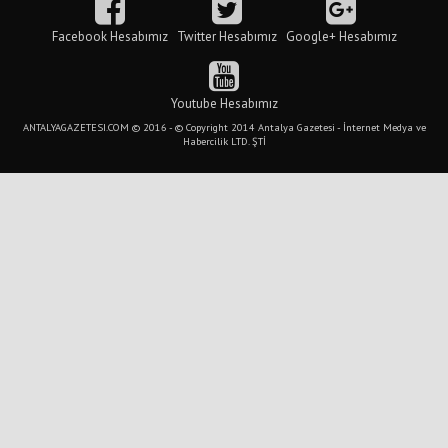
Facebook Hesabımız
Twitter Hesabımız
Google+ Hesabımız
Youtube Hesabımız
ANTALYAGAZETESI.COM © 2016 - © Copyright 2014 Antalya Gazetesi - İnternet Medya ve
Habercilik LTD. ŞTİ