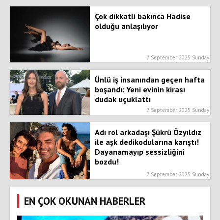
Çok dikkatli bakınca Hadise
olduğu anlaşılıyor
7 September 2025 Sunday
Ünlü iş insanından geçen hafta
boşandı: Yeni evinin kirası
dudak uçuklattı
7 September 2025 Sunday
Adı rol arkadaşı Şükrü Özyıldız
ile aşk dedikodularına karıştı!
Dayanamayıp sessizliğini
bozdu!
7 September 2025 Sunday
EN ÇOK OKUNAN HABERLER