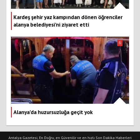
Kardeş şehir yaz kampından dönen öğrenciler
alanya belediyesi’ni ziyaret etti
6
Alanya'da huzursuzluğa geçit yok
Antalya Gazetesi, En Doğru, en Güvenilir ve en hızlı Son Dakika Haberleri