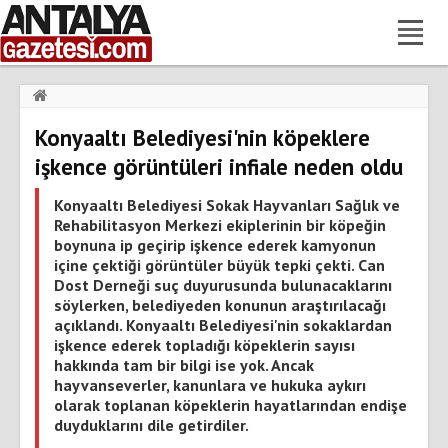
Haberler
›
Gündem
›
Konyaaltı Belediyesi'nin köpeklere
Konyaaltı Belediyesi'nin köpeklere işkence görüntüleri infiale
neden oldu
işkence görüntüleri infiale neden oldu
Konyaaltı Belediyesi Sokak Hayvanları Sağlık ve
Rehabilitasyon Merkezi ekiplerinin bir köpeğin
boynuna ip geçirip işkence ederek kamyonun
içine çektiği görüntüler büyük tepki çekti. Can
Dost Derneği suç duyurusunda bulunacaklarını
söylerken, belediyeden konunun araştırılacağı
açıklandı. Konyaaltı Belediyesi'nin sokaklardan
işkence ederek topladığı köpeklerin sayısı
hakkında tam bir bilgi ise yok. Ancak
hayvanseverler, kanunlara ve hukuka aykırı
olarak toplanan köpeklerin hayatlarından endişe
duyduklarını dile getirdiler.