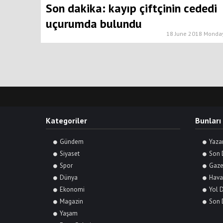
Son dakika: kayıp çiftçinin cededi
uçurumda bulundu
18 June 2018 Monda
Kategoriler
Bunları
Gündem
Yaza
Siyaset
Son 
Spor
Gaze
Dünya
Hava
Ekonomi
Yol 
Magazin
Son 
Yaşam