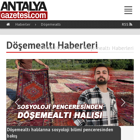
Haberler
›
Döşemealtı
RSS
Döşemealtı Haberleri
08.08.2026 Tarihli Döşemealtı Haberleri
Döşemealtı halılarına sosyoloji bilimi penceresinden
bakış