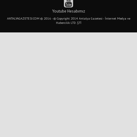
Youtube Hesabımız
ANTALYAGAZETESI.COM © 2016 - © Copyright 2014 Antalya Gazetesi - İnternet Medya ve
Habercilik LTD. ŞTİ