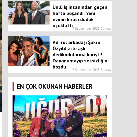
Ünlü iş insanından geçen
hafta boşandı: Yeni
evinin kirası dudak
uçuklattı
7 September 2025 Sunday
Adı rol arkadaşı Şükrü
Özyıldız ile aşk
dedikodularına karıştı!
Dayanamayıp sessizliğini
bozdu!
7 September 2025 Sunday
EN ÇOK OKUNAN HABERLER
1