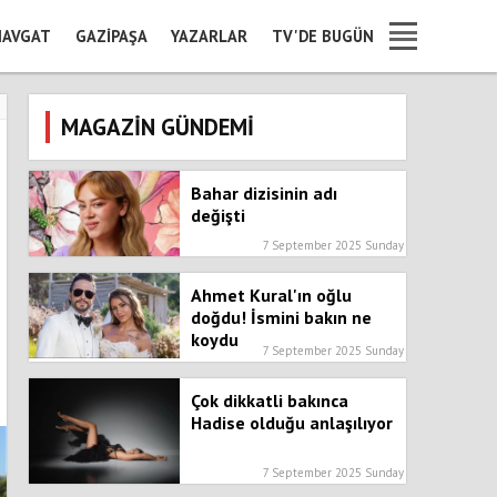
AVGAT
GAZIPAŞA
YAZARLAR
TV'DE BUGÜN
MAGAZİN GÜNDEMİ
Bahar dizisinin adı
değişti
7 September 2025 Sunday
Ahmet Kural'ın oğlu
doğdu! İsmini bakın ne
koydu
7 September 2025 Sunday
Çok dikkatli bakınca
Hadise olduğu anlaşılıyor
7 September 2025 Sunday