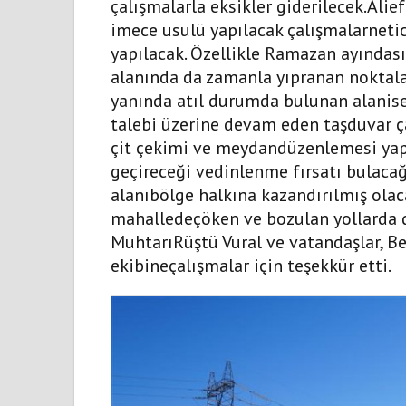
çalışmalarla eksikler giderilecek.Ali
imece usulü yapılacak çalışmalarneti
yapılacak. Özellikle Ramazan ayındas
alanında da zamanla yıpranan noktal
yanında atıl durumda bulunan alanise
talebi üzerine devam eden taşduvar ç
çit çekimi ve meydandüzenlemesi yapı
geçireceği vedinlenme fırsatı bulacağ
alanıbölge halkına kazandırılmış olacak
mahalledeçöken ve bozulan yollarda d
MuhtarıRüştü Vural ve vatandaşlar, Be
ekibineçalışmalar için teşekkür etti.