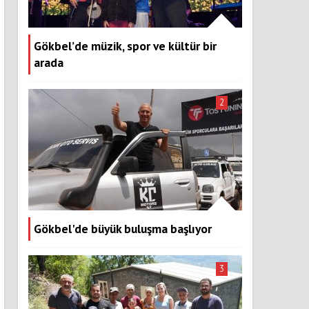
Gökbel’de müzik, spor ve kültür bir
arada
2
Gökbel'de büyük buluşma başlıyor
3