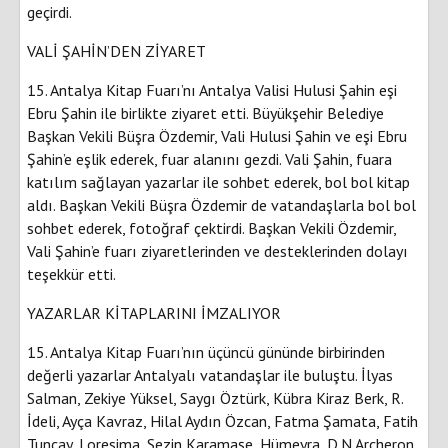
geçirdi.
VALİ ŞAHİN’DEN ZİYARET
15. Antalya Kitap Fuarı’nı Antalya Valisi Hulusi Şahin eşi
Ebru Şahin ile birlikte ziyaret etti. Büyükşehir Belediye
Başkan Vekili Büşra Özdemir, Vali Hulusi Şahin ve eşi Ebru
Şahin’e eşlik ederek, fuar alanını gezdi. Vali Şahin, fuara
katılım sağlayan yazarlar ile sohbet ederek, bol bol kitap
aldı. Başkan Vekili Büşra Özdemir de vatandaşlarla bol bol
sohbet ederek, fotoğraf çektirdi. Başkan Vekili Özdemir,
Vali Şahin’e fuarı ziyaretlerinden ve desteklerinden dolayı
teşekkür etti.
YAZARLAR KİTAPLARINI İMZALIYOR
15. Antalya Kitap Fuarı’nın üçüncü gününde birbirinden
değerli yazarlar Antalyalı vatandaşlar ile buluştu. İlyas
Salman, Zekiye Yüksel, Saygı Öztürk, Kübra Kiraz Berk, R.
İdeli, Ayça Kavraz, Hilal Aydın Özcan, Fatma Şamata, Fatih
Tuncay, Loresima, Sezin Karamaşe, Hümeyra, D.N Archeron