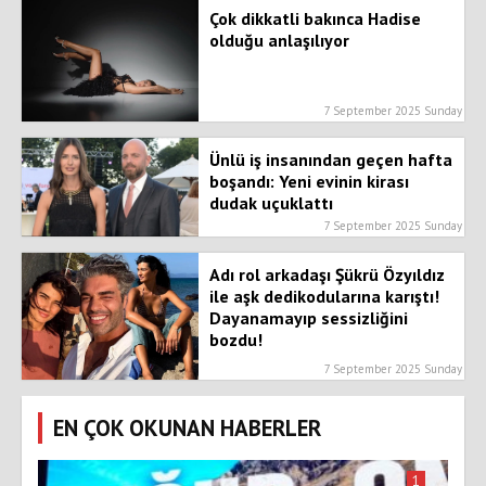
Çok dikkatli bakınca Hadise
olduğu anlaşılıyor
7 September 2025 Sunday
Ünlü iş insanından geçen hafta
boşandı: Yeni evinin kirası
dudak uçuklattı
7 September 2025 Sunday
Adı rol arkadaşı Şükrü Özyıldız
ile aşk dedikodularına karıştı!
Dayanamayıp sessizliğini
bozdu!
7 September 2025 Sunday
EN ÇOK OKUNAN HABERLER
1