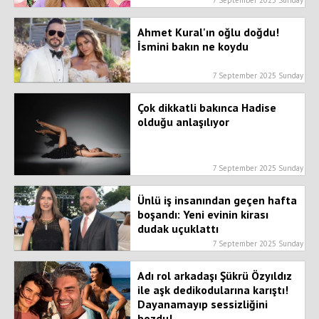
Ahmet Kural'ın oğlu doğdu!
İsmini bakın ne koydu
7 September 2025 Sunday
Çok dikkatli bakınca Hadise
olduğu anlaşılıyor
7 September 2025 Sunday
Ünlü iş insanından geçen hafta
boşandı: Yeni evinin kirası
dudak uçuklattı
7 September 2025 Sunday
Adı rol arkadaşı Şükrü Özyıldız
ile aşk dedikodularına karıştı!
Dayanamayıp sessizliğini
bozdu!