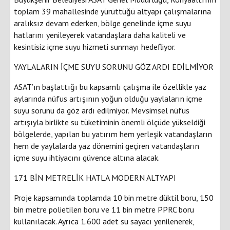
toplam 39 mahallesinde yürüttüğü altyapı çalışmalarına
aralıksız devam ederken, bölge genelinde içme suyu
hatlarını yenileyerek vatandaşlara daha kaliteli ve
kesintisiz içme suyu hizmeti sunmayı hedefliyor.
YAYLALARIN İÇME SUYU SORUNU GÖZ ARDI EDİLMİYOR
ASAT’ın başlattığı bu kapsamlı çalışma ile özellikle yaz
aylarında nüfus artışının yoğun olduğu yaylaların içme
suyu sorunu da göz ardı edilmiyor. Mevsimsel nüfus
artışıyla birlikte su tüketiminin önemli ölçüde yükseldiği
bölgelerde, yapılan bu yatırım hem yerleşik vatandaşların
hem de yaylalarda yaz dönemini geçiren vatandaşların
içme suyu ihtiyacını güvence altına alacak.
171 BİN METRELİK HATLA MODERN ALTYAPI
Proje kapsamında toplamda 10 bin metre düktil boru, 150
bin metre polietilen boru ve 11 bin metre PPRC boru
kullanılacak. Ayrıca 1.600 adet su sayacı yenilenerek,