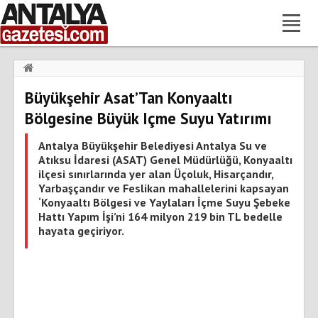
Haberler
›
Gündem
›
Büyükşehir Asat’Tan Konyaaltı
Büyükşehir Asat’Tan Konyaaltı Bölgesine Büyük Içme Suyu
Yatırımı
Bölgesine Büyük Içme Suyu Yatırımı
Antalya Büyükşehir Belediyesi Antalya Su ve
Atıksu İdaresi (ASAT) Genel Müdürlüğü, Konyaaltı
ilçesi sınırlarında yer alan Üçoluk, Hisarçandır,
Yarbaşçandır ve Feslikan mahallelerini kapsayan
‘Konyaaltı Bölgesi ve Yaylaları İçme Suyu Şebeke
Hattı Yapım İşi’ni 164 milyon 219 bin TL bedelle
hayata geçiriyor.