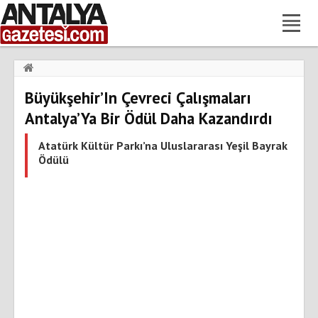
Haberler
›
Gündem
›
Büyükşehir’In Çevreci Çalışmaları
Büyükşehir’In Çevreci Çalışmaları Antalya’Ya Bir Ödül Daha
Kazandırdı
Antalya’Ya Bir Ödül Daha Kazandırdı
Atatürk Kültür Parkı’na Uluslararası Yeşil Bayrak
Ödülü