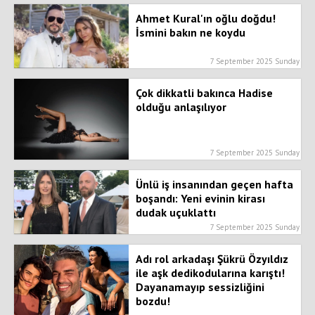
Ahmet Kural'ın oğlu doğdu!
İsmini bakın ne koydu
7 September 2025 Sunday
Çok dikkatli bakınca Hadise
olduğu anlaşılıyor
7 September 2025 Sunday
Ünlü iş insanından geçen hafta
boşandı: Yeni evinin kirası
dudak uçuklattı
7 September 2025 Sunday
Adı rol arkadaşı Şükrü Özyıldız
ile aşk dedikodularına karıştı!
Dayanamayıp sessizliğini
bozdu!