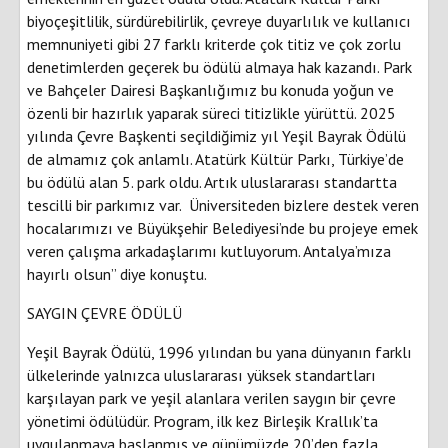
biyoçeşitlilik, sürdürebilirlik, çevreye duyarlılık ve kullanıcı
memnuniyeti gibi 27 farklı kriterde çok titiz ve çok zorlu
denetimlerden geçerek bu ödülü almaya hak kazandı. Park
ve Bahçeler Dairesi Başkanlığımız bu konuda yoğun ve
özenli bir hazırlık yaparak süreci titizlikle yürüttü. 2025
yılında Çevre Başkenti seçildiğimiz yıl Yeşil Bayrak Ödülü
de almamız çok anlamlı. Atatürk Kültür Parkı, Türkiye’de
bu ödülü alan 5. park oldu. Artık uluslararası standartta
tescilli bir parkımız var. Üniversiteden bizlere destek veren
hocalarımızı ve Büyükşehir Belediyesi’nde bu projeye emek
veren çalışma arkadaşlarımı kutluyorum. Antalya’mıza
hayırlı olsun” diye konuştu.
SAYGIN ÇEVRE ÖDÜLÜ
Yeşil Bayrak Ödülü, 1996 yılından bu yana dünyanın farklı
ülkelerinde yalnızca uluslararası yüksek standartları
karşılayan park ve yeşil alanlara verilen saygın bir çevre
yönetimi ödülüdür. Program, ilk kez Birleşik Krallık’ta
uygulanmaya başlanmış ve günümüzde 20’den fazla