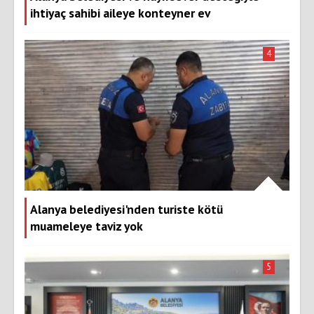
ihtiyaç sahibi aileye konteyner ev
4
Alanya belediyesi'nden turiste kötü
muameleye taviz yok
5