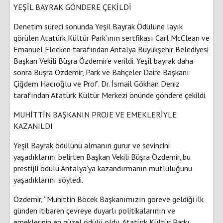
YEŞİL BAYRAK GÖNDERE ÇEKİLDİ
Denetim süreci sonunda Yeşil Bayrak Ödülüne layık
görülen Atatürk Kültür Park’ının sertfikası Carl McClean ve
Emanuel Flecken tarafından Antalya Büyükşehir Belediyesi
Başkan Vekili Büşra Özdemir’e verildi. Yeşil bayrak daha
sonra Büşra Özdemir, Park ve Bahçeler Daire Başkanı
Çiğdem Hacıoğlu ve Prof. Dr. İsmail Gökhan Deniz
tarafından Atatürk Kültür Merkezi önünde göndere çekildi.
MUHİTTİN BAŞKANIN PROJE VE EMEKLERİYLE
KAZANILDI
Yeşil Bayrak ödülünü almanın gurur ve sevincini
yaşadıklarını belirten Başkan Vekili Büşra Özdemir, bu
prestijli ödülü Antalya’ya kazandırmanın mutluluğunu
yaşadıklarını söyledi.
Özdemir, “Muhittin Böcek Başkanımızın göreve geldiği ilk
günden itibaren çevreye duyarlı politikalarının ve
emeklerinin en güzel ödülü oldu. Atatürk Kültür Parkı