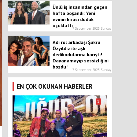
Ünlü iş insanından geçen
hafta boşandı: Yeni
evinin kirası dudak
uçuklattı
7 September 2025 Sunday
Adı rol arkadaşı Şükrü
Özyıldız ile aşk
dedikodularına karıştı!
Dayanamayıp sessizliğini
bozdu!
7 September 2025 Sunday
EN ÇOK OKUNAN HABERLER
1