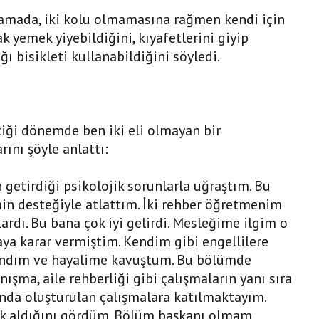
lamada, iki kolu olmamasına rağmen kendi için
ak yemek yiyebildiğini, kıyafetlerini giyip
ğı bisikleti kullanabildiğini söyledi.
ttiği dönemde ben iki eli olmayan bir
rını şöyle anlattı:
getirdiği psikolojik sorunlarla uğraştım. Bu
in desteğiyle atlattım. İki rehber öğretmenim
lardı. Bu bana çok iyi gelirdi. Mesleğime ilgim o
a karar vermiştim. Kendim gibi engellilere
zandım ve hayalime kavuştum. Bu bölümde
nışma, aile rehberliği gibi çalışmaların yanı sıra
nında oluşturulan çalışmalara katılmaktayım.
nek aldığını gördüm. Bölüm başkanı olmam