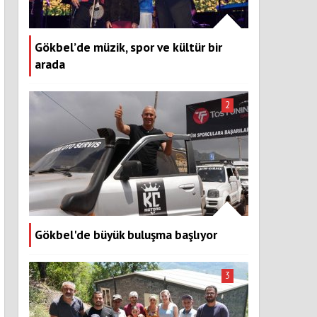
Gökbel’de müzik, spor ve kültür bir
arada
2
Gökbel'de büyük buluşma başlıyor
3