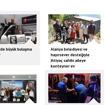
'de büyük buluşma
Alanya belediyesi ve
r
hayırsever desteğiyle
ihtiyaç sahibi aileye
konteyner ev