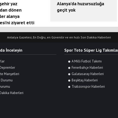
şehir yaz
Alanya'da huzursuzluğa
dan dönen
geçit yok
ler alanya
esi’ni ziyaret etti
Antalya Gazetesi, En Doğru, en Güvenilir ve en hızlı Son Dakika Haberleri
 da İnceleyin
Spor Toto Süper Lig Takımlar
rlar
A Milli Futbol Takımı
Depremler
Fenerbahçe Haberleri
te Manşetleri
Galatasaray Haberleri
 Durumu
Beşiktaş Haberleri
Durumu
Trabzonspor Haberleri
Dakika Haberleri