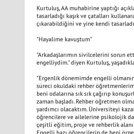
Kurtuluş, AA muhabirine yaptığı açık
tasarladığı kaşık ve çatalları kullanar
çıkarabildiğini ve yine kendi tasarladı
"Hayalime kavuştum"
"Arkadaşlarımın sivilcelerini sorun e
engelliydim." diyen Kurtuluş, yaşadıkla
"Ergenlik dönemimde engelli olmanın 
süreci okuldaki rehber öğretmenlerim
beni odalarına sık sık çağırıp konuşur
zaman başladı. Rehber öğretmen olmay
yardımcı olacaktım. Üniversiteyi ka
öğrencilere ve ailelerine psikolojik da
çeşitli eğitim, proje ve rehberlik ala
Engelli bazı öğrencilerin de beni ör