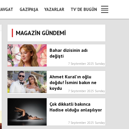
AVGAT
GAZIPAŞA
YAZARLAR
TV'DE BUGÜN
MAGAZİN GÜNDEMİ
Bahar dizisinin adı
değişti
7 September 2025 Sunday
Ahmet Kural'ın oğlu
doğdu! İsmini bakın ne
koydu
7 September 2025 Sunday
Çok dikkatli bakınca
Hadise olduğu anlaşılıyor
7 September 2025 Sunday