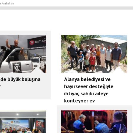
a Antalya
'de büyük buluşma
Alanya belediyesi ve
r
hayırsever desteğiyle
ihtiyaç sahibi aileye
konteyner ev