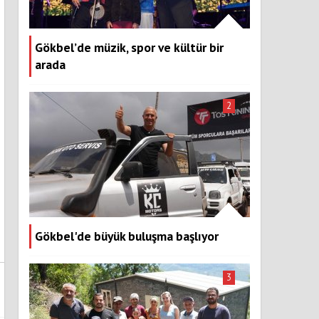
Gökbel’de müzik, spor ve kültür bir
arada
2
Gökbel'de büyük buluşma başlıyor
3