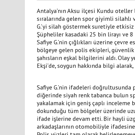
Antalya’nın Aksu ilçesi Kundu oteller
sıralarında gelen spor giyimli silahlı 
G.’yi silah göstermek suretiyle etkisiz 
Şüpheliler kasadaki 25 bin lirayı ve 8 
Safiye G.’nin çığlıkları üzerine çevre
bölgeye gelen polis ekipleri, güvenlik
şahısların eşkal bilgilerini aldı. Olay
Ekşi’de, soygun hakkında bilgi alarak,
Safiye G.’nin ifadeleri doğrultusunda p
diğerinde siyah renk tabanca bulun sp
yakalamak için geniş çaplı inceleme ba
dokunduğu tüm bölgeler üzerinde uzun
ifade işlerine devam etti. Bir hayli 
arkadaşlarının otomobiliyle ifadesin
Polis yüzleri tam olarak belirlenemey