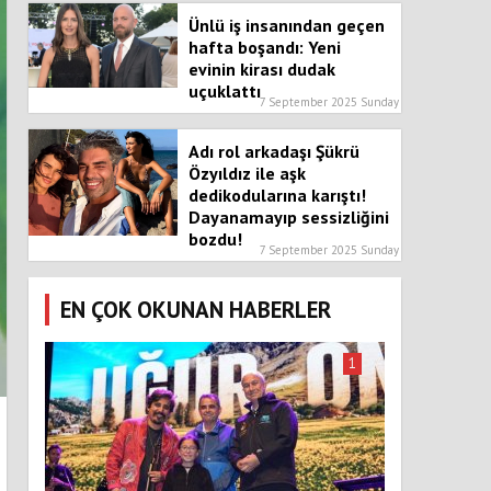
Ünlü iş insanından geçen
hafta boşandı: Yeni
evinin kirası dudak
uçuklattı
7 September 2025 Sunday
Adı rol arkadaşı Şükrü
Özyıldız ile aşk
dedikodularına karıştı!
Dayanamayıp sessizliğini
bozdu!
7 September 2025 Sunday
EN ÇOK OKUNAN HABERLER
1