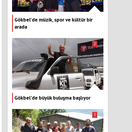
Gökbel’de müzik, spor ve kültür bir
arada
2
Gökbel'de büyük buluşma başlıyor
3