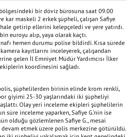
 bölgesindeki bir döviz bürosuna saat 09.00
ve kar maskeli 2 erkek şüpheli, çalışan Safiye
hale getirip ellerini kelepçeledi ve yere yatırdı.
bin euroyu alıp, yaya olarak kaçtı.
 esnafı hemen durumu polise bildirdi. Kısa sürede
 kamera kayıtlarını inceleyerek, çalışandan
 yerine gelen İl Emniyet Müdür Yardımcısı İlker
 ekiplerin koordinesini sağladı.
olis, şüphelilerden birinin elinde krom renkli,
or giyimi 25-30 yaşlarındaki iki şüpheliyi
şlattı. Olay yeri inceleme ekipleri şüphelilerin
 süre inceleme yaparken, Safiye G.’nin ise
üzgün olduğu gözlemlenen Safiye G., mesai
e devam etmek üzere polis merkezine götürüldü.
en iki şüpheliyi yakalamak için kent genelindeki