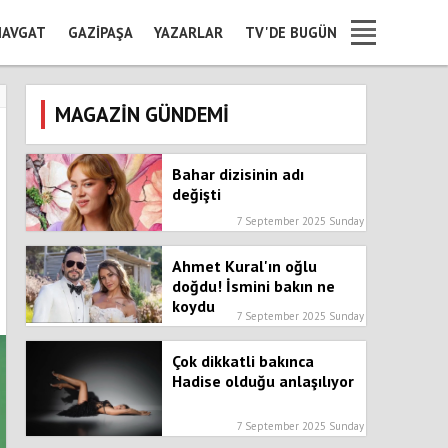
AVGAT
GAZIPAŞA
YAZARLAR
TV'DE BUGÜN
MAGAZİN GÜNDEMİ
Bahar dizisinin adı
değişti
7 September 2025 Sunday
Ahmet Kural'ın oğlu
doğdu! İsmini bakın ne
koydu
7 September 2025 Sunday
Çok dikkatli bakınca
Hadise olduğu anlaşılıyor
7 September 2025 Sunday