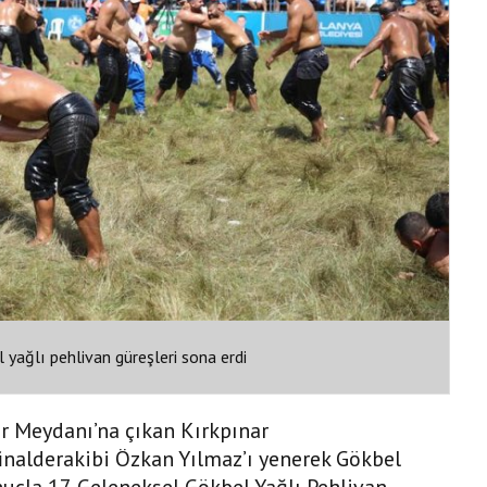
 yağlı pehlivan güreşleri sona erdi
r Meydanı’na çıkan Kırkpınar
inalderakibi Özkan Yılmaz’ı yenerek Gökbel
nuçla 17. Geleneksel Gökbel Yağlı Pehlivan