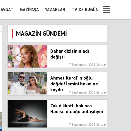
AVGAT
GAZIPAŞA
YAZARLAR
TV'DE BUGÜN
MAGAZİN GÜNDEMİ
Bahar dizisinin adı
değişti
7 September 2025 Sunday
Ahmet Kural'ın oğlu
doğdu! İsmini bakın ne
koydu
7 September 2025 Sunday
Çok dikkatli bakınca
Hadise olduğu anlaşılıyor
7 September 2025 Sunday