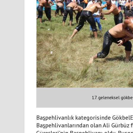
17. geleneksel gökbel
Başpehlivanlık kategorisinde GökbelE
Başpehlivanlarından olan Ali Gürbüz f
Güreşleri’nin Başpehlivanı oldu. Buso