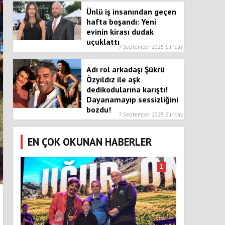
Ünlü iş insanından geçen
hafta boşandı: Yeni
evinin kirası dudak
uçuklattı
7 September 2025 Sunday
Adı rol arkadaşı Şükrü
Özyıldız ile aşk
dedikodularına karıştı!
Dayanamayıp sessizliğini
bozdu!
7 September 2025 Sunday
EN ÇOK OKUNAN HABERLER
1