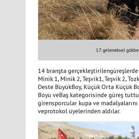
17. geleneksel gökbel
14 branşta gerçekleştirilengüreşlerde 
Minik 1, Minik 2, Teşvik1, Teşvik 2, T
Deste BüyükBoy, Küçük Orta Küçük Boy
Boyu veBaş kategorisinde güreş tutt
girensporcular kupa ve madalyalarını
veprotokol üyelerinden aldılar.