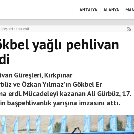
ANTALYA
ALANYA
MAN
üreşleri sona erdi
ökbel yağlı pehlivan
di
ivan Güreşleri, Kırkpınar
rbüz ve Özkan Yılmaz’ın Gökbel Er
a erdi. Mücadeleyi kazanan Ali Gürbüz, 17.
in başpehlivanlık yarışına imzasını attı.