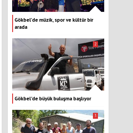
Gökbel’de müzik, spor ve kültür bir
arada
2
Gökbel'de büyük buluşma başlıyor
3