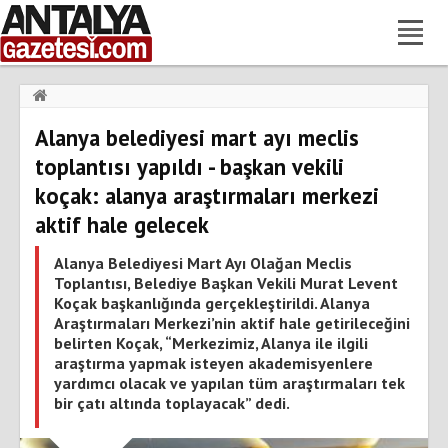
Haberler
›
Gündem
›
Alanya belediyesi mart ayı meclis
Alanya belediyesi mart ayı meclis toplantısı yapıldı - başkan
vekili koçak: alanya araştırmaları merkezi aktif hale gelecek
toplantısı yapıldı - başkan vekili
koçak: alanya araştırmaları merkezi
aktif hale gelecek
Alanya Belediyesi Mart Ayı Olağan Meclis
Toplantısı, Belediye Başkan Vekili Murat Levent
Koçak başkanlığında gerçekleştirildi. Alanya
Araştırmaları Merkezi’nin aktif hale getirileceğini
belirten Koçak, “Merkezimiz, Alanya ile ilgili
araştırma yapmak isteyen akademisyenlere
yardımcı olacak ve yapılan tüm araştırmaları tek
bir çatı altında toplayacak” dedi.