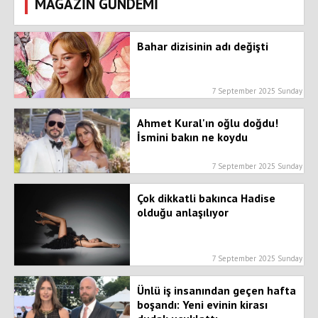
MAGAZİN GÜNDEMİ
Bahar dizisinin adı değişti
7 September 2025 Sunday
Ahmet Kural'ın oğlu doğdu!
İsmini bakın ne koydu
7 September 2025 Sunday
Çok dikkatli bakınca Hadise
olduğu anlaşılıyor
7 September 2025 Sunday
Ünlü iş insanından geçen hafta
boşandı: Yeni evinin kirası