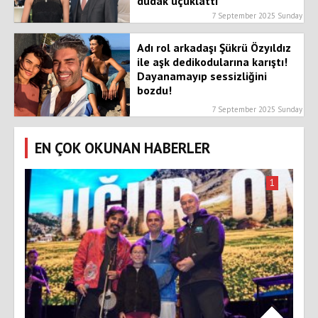
dudak uçuklattı
7 September 2025 Sunday
Adı rol arkadaşı Şükrü Özyıldız
ile aşk dedikodularına karıştı!
Dayanamayıp sessizliğini
bozdu!
7 September 2025 Sunday
EN ÇOK OKUNAN HABERLER
1