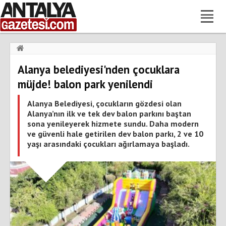
Haberler
›
Gündem
›
Alanya belediyesi'nden çocuklara
Alanya belediyesi'nden çocuklara müjde! balon park yenilendi
müjde! balon park yenilendi
Alanya Belediyesi, çocukların gözdesi olan
Alanya’nın ilk ve tek dev balon parkını baştan
sona yenileyerek hizmete sundu. Daha modern
ve güvenli hale getirilen dev balon parkı, 2 ve 10
yaşı arasındaki çocukları ağırlamaya başladı.