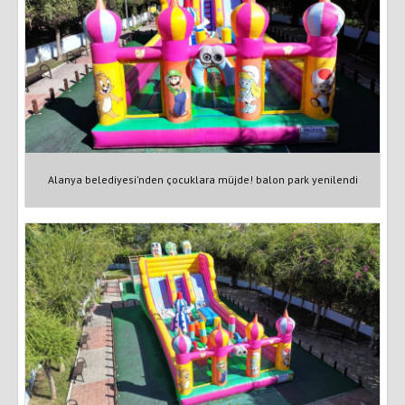
Alanya belediyesi'nden çocuklara müjde! balon park yenilendi