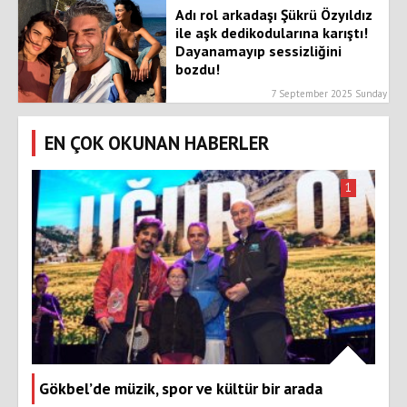
Adı rol arkadaşı Şükrü Özyıldız
ile aşk dedikodularına karıştı!
Dayanamayıp sessizliğini
bozdu!
7 September 2025 Sunday
EN ÇOK OKUNAN HABERLER
1
Gökbel’de müzik, spor ve kültür bir arada