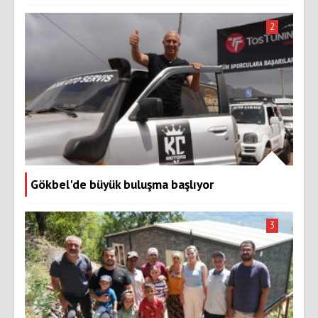
2
Gökbel'de büyük buluşma başlıyor
3