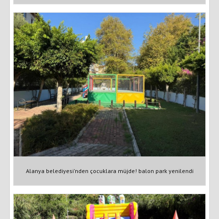
Alanya belediyesi'nden çocuklara müjde! balon park yenilendi