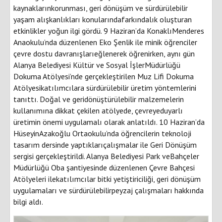
kaynaklarınkorunması, geri dönüşüm ve sürdürülebilir
yaşam alışkanlıkları konularındafarkındalık oluşturan
etkinlikler yoğun ilgi gördü. 9 Haziran’da KonaklıMenderes
Anaokulu’nda düzenlenen Eko Şenlik ile minik öğrenciler
çevre dostu davranışlarıeğlenerek öğrenirken, aynı gün
Alanya Belediyesi Kültür ve Sosyal İşlerMüdürlüğü
Dokuma Atölyesi’nde gerçekleştirilen Muz Lifi Dokuma
Atölyesikatılımcılara sürdürülebilir üretim yöntemlerini
tanıttı. Doğal ve geridönüştürülebilir malzemelerin
kullanımına dikkat çekilen atölyede, çevreyeduyarlı
üretimin önemi uygulamalı olarak anlatıldı. 10 Haziran’da
HüseyinAzakoğlu Ortaokulu’nda öğrencilerin teknoloji
tasarım dersinde yaptıklarıçalışmalar ile Geri Dönüşüm
sergisi gerçekleştirildi. Alanya Belediyesi Park veBahçeler
Müdürlüğü Oba şantiyesinde düzenlenen Çevre Bahçesi
Atölyeleri ilekatılımcılar bitki yetiştiriciliği, geri dönüşüm
uygulamaları ve sürdürülebilirpeyzaj çalışmaları hakkında
bilgi aldı.