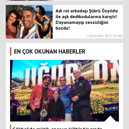
Adı rol arkadaşı Şükrü Özyıldız
ile aşk dedikodularına karıştı!
Dayanamayıp sessizliğini
bozdu!
7 September 2025 Sunday
EN ÇOK OKUNAN HABERLER
1