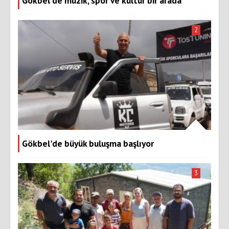
Gökbel’de müzik, spor ve kültür bir arada
2
Gökbel'de büyük buluşma başlıyor
3