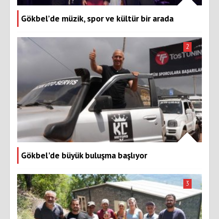
Gökbel’de müzik, spor ve kültür bir arada
2
Gökbel'de büyük buluşma başlıyor
3