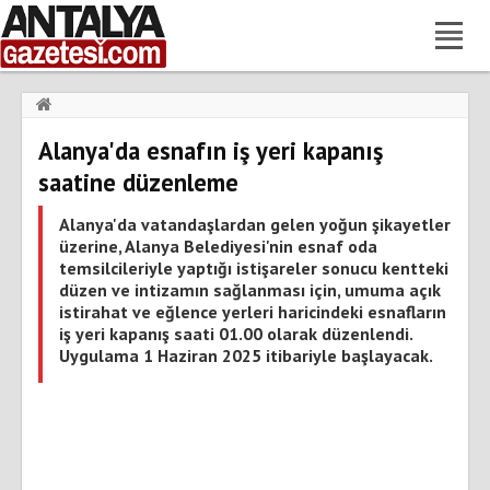
Haberler
›
Gündem
›
Alanya'da esnafın iş yeri kapanış
Alanya'da esnafın iş yeri kapanış saatine düzenleme
saatine düzenleme
Alanya'da vatandaşlardan gelen yoğun şikayetler
üzerine, Alanya Belediyesi'nin esnaf oda
temsilcileriyle yaptığı istişareler sonucu kentteki
düzen ve intizamın sağlanması için, umuma açık
istirahat ve eğlence yerleri haricindeki esnafların
iş yeri kapanış saati 01.00 olarak düzenlendi.
Uygulama 1 Haziran 2025 itibariyle başlayacak.