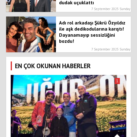
dudak uçuklattı
7 September 2025 Sunday
Adı rol arkadaşı Şükrü Özyıldız
ile aşk dedikodularına karıştı!
Dayanamayıp sessizliğini
bozdu!
7 September 2025 Sunday
EN ÇOK OKUNAN HABERLER
1