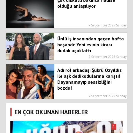
Çok dikkatli bakınca Hadise
olduğu anlaşılıyor
7 September 2025 Sunday
Ünlü iş insanından geçen hafta
boşandı: Yeni evinin kirası
dudak uçuklattı
7 September 2025 Sunday
Adı rol arkadaşı Şükrü Özyıldız
ile aşk dedikodularına karıştı!
Dayanamayıp sessizliğini
bozdu!
7 September 2025 Sunday
EN ÇOK OKUNAN HABERLER
1