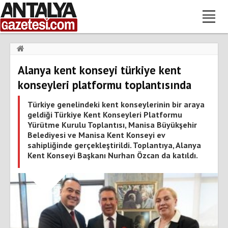
Haberler
›
Gündem
›
Alanya kent konseyi türkiye kent
Alanya kent konseyi türkiye kent konseyleri platformu
toplantısında
konseyleri platformu toplantısında
Türkiye genelindeki kent konseylerinin bir araya
geldiği Türkiye Kent Konseyleri Platformu
Yürütme Kurulu Toplantısı, Manisa Büyükşehir
Belediyesi ve Manisa Kent Konseyi ev
sahipliğinde gerçekleştirildi. Toplantıya, Alanya
Kent Konseyi Başkanı Nurhan Özcan da katıldı.