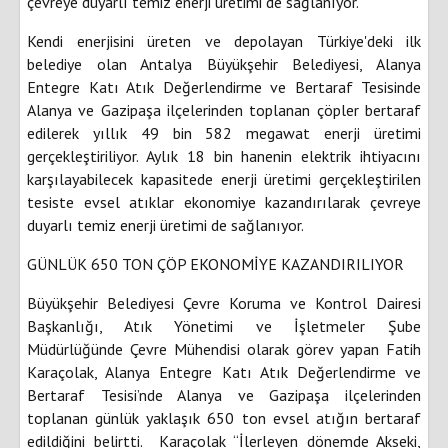
çevreye duyarlı temiz enerji üretimi de sağlanıyor.
Kendi enerjisini üreten ve depolayan Türkiye'deki ilk
belediye olan Antalya Büyükşehir Belediyesi, Alanya
Entegre Katı Atık Değerlendirme ve Bertaraf Tesisinde
Alanya ve Gazipaşa ilçelerinden toplanan çöpler bertaraf
edilerek yıllık 49 bin 582 megawat enerji üretimi
gerçekleştiriliyor. Aylık 18 bin hanenin elektrik ihtiyacını
karşılayabilecek kapasitede enerji üretimi gerçekleştirilen
tesiste evsel atıklar ekonomiye kazandırılarak çevreye
duyarlı temiz enerji üretimi de sağlanıyor.
GÜNLÜK 650 TON ÇÖP EKONOMİYE KAZANDIRILIYOR
Büyükşehir Belediyesi Çevre Koruma ve Kontrol Dairesi
Başkanlığı, Atık Yönetimi ve İşletmeler Şube
Müdürlüğünde Çevre Mühendisi olarak görev yapan Fatih
Karaçolak, Alanya Entegre Katı Atık Değerlendirme ve
Bertaraf Tesisi’nde Alanya ve Gazipaşa ilçelerinden
toplanan günlük yaklaşık 650 ton evsel atığın bertaraf
edildiğini belirtti. Karaçolak “İlerleyen dönemde Akseki,