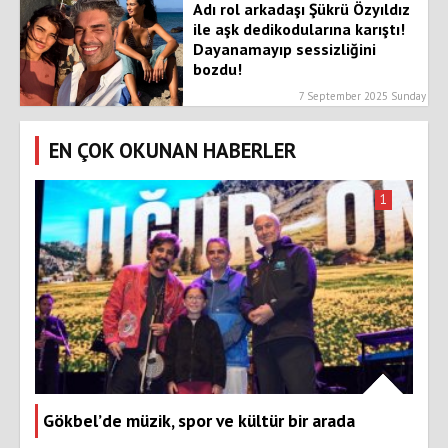
Adı rol arkadaşı Şükrü Özyıldız
ile aşk dedikodularına karıştı!
Dayanamayıp sessizliğini
bozdu!
7 September 2025 Sunday
EN ÇOK OKUNAN HABERLER
1
Gökbel’de müzik, spor ve kültür bir arada