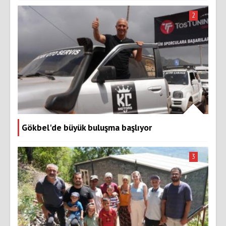
2
Gökbel'de büyük buluşma başlıyor
3