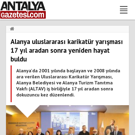
Haberler
›
Gündem
›
Alanya uluslararası karikatür yarışması
Alanya uluslararası karikatür yarışması 17 yıl aradan sonra
yeniden hayat buldu
17 yıl aradan sonra yeniden hayat
buldu
Alanya'da 2001 yılında başlayan ve 2008 yılında
ara verilen Uluslararası Karikatür Yarışması,
Alanya Belediyesi ve Alanya Turizm Tanıtma
Vakfı (ALTAV) iş birliğiyle 17 yıl aradan sonra
dokuzuncu kez düzenlendi.