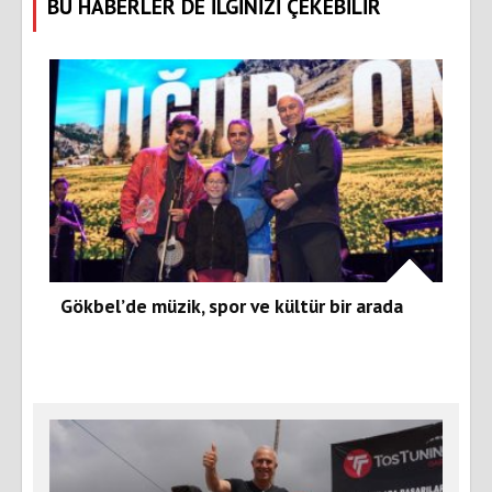
BU HABERLER DE İLGİNİZİ ÇEKEBİLİR
Gökbel’de müzik, spor ve kültür bir arada