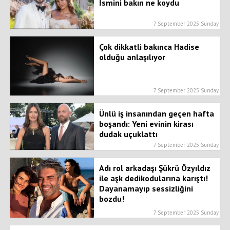
İsmini bakın ne koydu
7 September 2025 Sunday
Çok dikkatli bakınca Hadise
olduğu anlaşılıyor
7 September 2025 Sunday
Ünlü iş insanından geçen hafta
boşandı: Yeni evinin kirası
dudak uçuklattı
7 September 2025 Sunday
Adı rol arkadaşı Şükrü Özyıldız
ile aşk dedikodularına karıştı!
Dayanamayıp sessizliğini
bozdu!
7 September 2025 Sunday