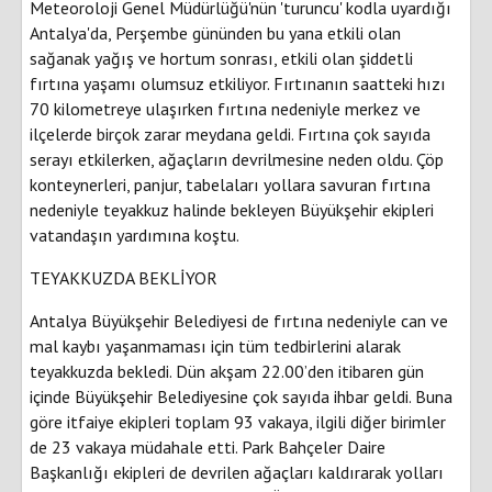
Meteoroloji Genel Müdürlüğü'nün 'turuncu' kodla uyardığı
Antalya'da, Perşembe gününden bu yana etkili olan
sağanak yağış ve hortum sonrası, etkili olan şiddetli
fırtına yaşamı olumsuz etkiliyor. Fırtınanın saatteki hızı
70 kilometreye ulaşırken fırtına nedeniyle merkez ve
ilçelerde birçok zarar meydana geldi. Fırtına çok sayıda
serayı etkilerken, ağaçların devrilmesine neden oldu. Çöp
konteynerleri, panjur, tabelaları yollara savuran fırtına
nedeniyle teyakkuz halinde bekleyen Büyükşehir ekipleri
vatandaşın yardımına koştu.
TEYAKKUZDA BEKLİYOR
Antalya Büyükşehir Belediyesi de fırtına nedeniyle can ve
mal kaybı yaşanmaması için tüm tedbirlerini alarak
teyakkuzda bekledi. Dün akşam 22.00’den itibaren gün
içinde Büyükşehir Belediyesine çok sayıda ihbar geldi. Buna
göre itfaiye ekipleri toplam 93 vakaya, ilgili diğer birimler
de 23 vakaya müdahale etti. Park Bahçeler Daire
Başkanlığı ekipleri de devrilen ağaçları kaldırarak yolları