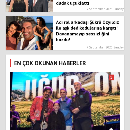
dudak uçuklattı
7 September 2025 Sunday
Adı rol arkadaşı Şükrü Özyıldız
ile aşk dedikodularına karıştı!
Dayanamayıp sessizliğini
bozdu!
7 September 2025 Sunday
EN ÇOK OKUNAN HABERLER
1