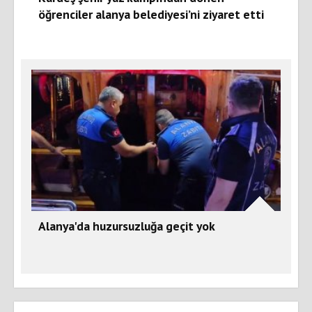
öğrenciler alanya belediyesi’ni ziyaret etti
Alanya'da huzursuzluğa geçit yok