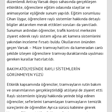
düzenlendi. Antray Varsak depo sahasında gerçekleşen
etkinlikte, öğrencilere eğitim odasında slaytlar ve
animasyonlar eşliğinde sunum yapıldı. Eğitim sorumlusu
Cihan Uygur, öğrencilere raylı sistemler hakkında detaylı
bilgiler aktarırken merak ettikleri soruları da yanıtladı.
Sunumun ardından öğrenciler, trafik kontrol merkezini
ziyaret ederek raylı sistem ağına ait kamera sistemlerini
yakından inceleme fırsatı buldu. Okullarının önünden
geçen Varsak – Müze tramvay hattını da kameradan canlı
şekilde izleyen öğrencilere tramvay duraklarında uyulması
gereken kurallar hatırlatıldı.
BAKIM ATÖLYESİNDE RAYLI SİSTEMLERİN
GÖRÜNMEYEN YÜZÜ
Etkinlik kapsamında öğrenciler, tramvayların rutin bakım
ve onarımlarının gerçekleştirildiği atölyeyi de ziyaret etti.
Raylı sistemlerin işleyişi hakkında yerinde bilgi edinen
öğrenciler, seferlerini tamamlayan tramvayların temizlik
süreçlerini de öğrendiler. Ayrıca sürücü kabinine girerek