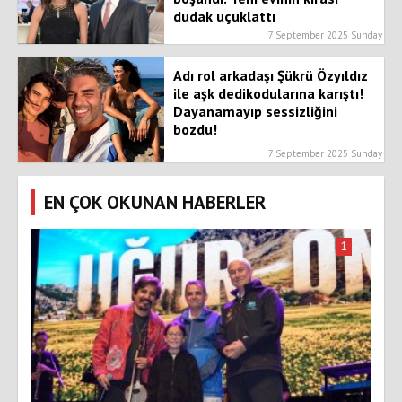
dudak uçuklattı
7 September 2025 Sunday
Adı rol arkadaşı Şükrü Özyıldız
ile aşk dedikodularına karıştı!
Dayanamayıp sessizliğini
bozdu!
7 September 2025 Sunday
EN ÇOK OKUNAN HABERLER
1