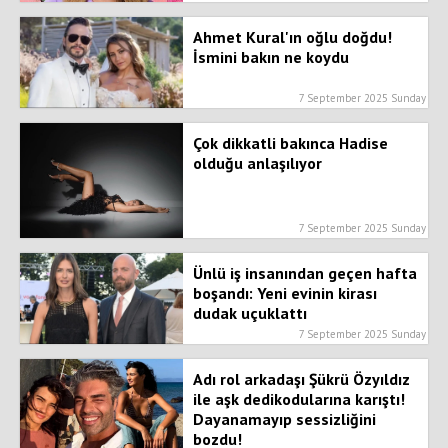
Ahmet Kural'ın oğlu doğdu!
İsmini bakın ne koydu
7 September 2025 Sunday
Çok dikkatli bakınca Hadise
olduğu anlaşılıyor
7 September 2025 Sunday
Ünlü iş insanından geçen hafta
boşandı: Yeni evinin kirası
dudak uçuklattı
7 September 2025 Sunday
Adı rol arkadaşı Şükrü Özyıldız
ile aşk dedikodularına karıştı!
Dayanamayıp sessizliğini
bozdu!