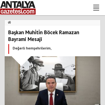
Haberler
›
Gündem
›
Başkan Muhi̇ti̇n Böcek Ramazan
Başkan Muhi̇ti̇n Böcek Ramazan Bayrami Mesaji
Bayrami Mesaji
Değerli hemşehrilerim,