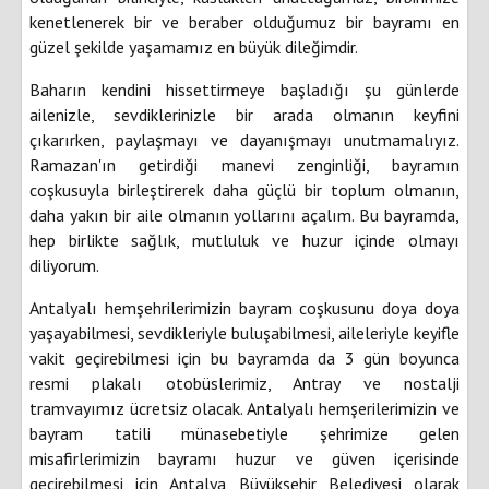
kenetlenerek bir ve beraber olduğumuz bir bayramı en
güzel şekilde yaşamamız en büyük dileğimdir.
Baharın kendini hissettirmeye başladığı şu günlerde
ailenizle, sevdiklerinizle bir arada olmanın keyfini
çıkarırken, paylaşmayı ve dayanışmayı unutmamalıyız.
Ramazan'ın getirdiği manevi zenginliği, bayramın
coşkusuyla birleştirerek daha güçlü bir toplum olmanın,
daha yakın bir aile olmanın yollarını açalım. Bu bayramda,
hep birlikte sağlık, mutluluk ve huzur içinde olmayı
diliyorum.
Antalyalı hemşehrilerimizin bayram coşkusunu doya doya
yaşayabilmesi, sevdikleriyle buluşabilmesi, aileleriyle keyifle
vakit geçirebilmesi için bu bayramda da 3 gün boyunca
resmi plakalı otobüslerimiz, Antray ve nostalji
tramvayımız ücretsiz olacak. Antalyalı hemşerilerimizin ve
bayram tatili münasebetiyle şehrimize gelen
misafirlerimizin bayramı huzur ve güven içerisinde
geçirebilmesi için Antalya Büyükşehir Belediyesi olarak