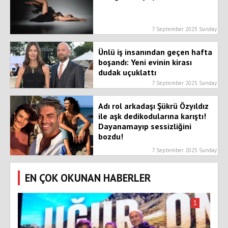
7 September 2025 Sunday
Ünlü iş insanından geçen hafta
boşandı: Yeni evinin kirası
dudak uçuklattı
7 September 2025 Sunday
Adı rol arkadaşı Şükrü Özyıldız
ile aşk dedikodularına karıştı!
Dayanamayıp sessizliğini
bozdu!
7 September 2025 Sunday
EN ÇOK OKUNAN HABERLER
1