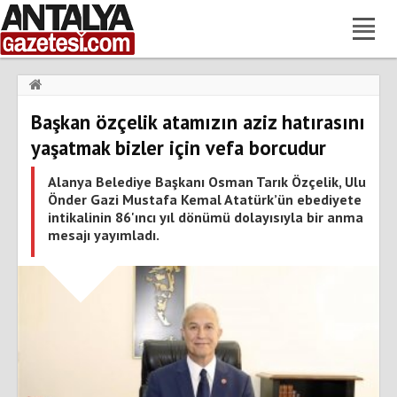
Haberler
›
Gündem
›
Başkan özçelik atamızın aziz hatırasını
Başkan özçelik atamızın aziz hatırasını yaşatmak bizler için vefa
borcudur
yaşatmak bizler için vefa borcudur
Alanya Belediye Başkanı Osman Tarık Özçelik, Ulu
Önder Gazi Mustafa Kemal Atatürk’ün ebediyete
intikalinin 86'ıncı yıl dönümü dolayısıyla bir anma
mesajı yayımladı.