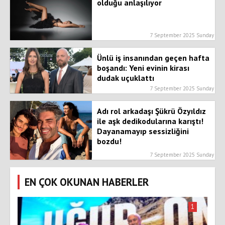
olduğu anlaşılıyor
7 September 2025 Sunday
Ünlü iş insanından geçen hafta
boşandı: Yeni evinin kirası
dudak uçuklattı
7 September 2025 Sunday
Adı rol arkadaşı Şükrü Özyıldız
ile aşk dedikodularına karıştı!
Dayanamayıp sessizliğini
bozdu!
7 September 2025 Sunday
EN ÇOK OKUNAN HABERLER
1