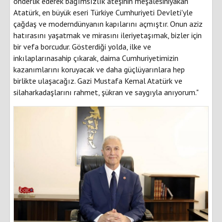
önderlik ederek bağımsızlık ateşinin meşalesiniyakan
Atatürk, en büyük eseri Türkiye Cumhuriyeti Devleti'yle
çağdaş ve moderndünyanın kapılarını açmıştır. Onun aziz
hatırasını yaşatmak ve mirasını ileriyetaşımak, bizler için
bir vefa borcudur. Gösterdiği yolda, ilke ve
inkılaplarınasahip çıkarak, daima Cumhuriyetimizin
kazanımlarını koruyacak ve daha güçlüyarınlara hep
birlikte ulaşacağız. Gazi Mustafa Kemal Atatürk ve
silaharkadaşlarını rahmet, şükran ve saygıyla anıyorum."