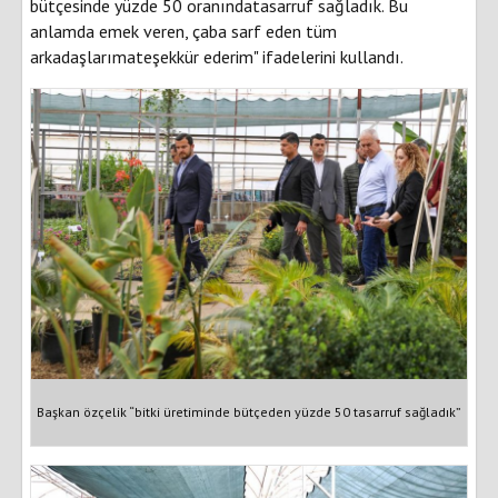
bütçesinde yüzde 50 oranındatasarruf sağladık. Bu
anlamda emek veren, çaba sarf eden tüm
arkadaşlarımateşekkür ederim" ifadelerini kullandı.
Başkan özçelik “bitki üretiminde bütçeden yüzde 50 tasarruf sağladık”