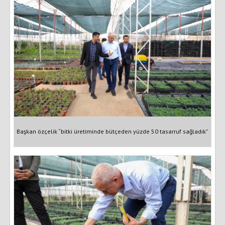
Başkan özçelik “bitki üretiminde bütçeden yüzde 50 tasarruf sağladık”