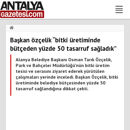
Haberler
›
Gündem
›
Başkan özçelik “bitki üretiminde
Başkan özçelik “bitki üretiminde bütçeden yüzde 50 tasarruf
sağladık”
bütçeden yüzde 50 tasarruf sağladık”
Alanya Belediye Başkanı Osman Tarık Özçelik,
Park ve Bahçeler Müdürlüğü’nün bitki üretim
tesisi ve serasını ziyaret ederek yürütülen
çalışmaları yerinde inceledi. Başkan Özçelik, bitki
üretiminde belediye bütçesinden yüzde 50
tasarruf sağlandığına dikkat çekti.