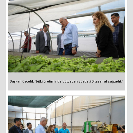
Başkan özçelik “bitki üretiminde bütçeden yüzde 50 tasarruf sağladık”