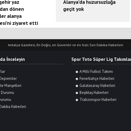
şehir yaz
Alanya'da huzursuzluğa
dan dönen
geçit yok
ler alanya
esi’ni ziyaret etti
Antalya Gazetesi, En Doğru, en Güvenilir ve en hızlı Son Dakika Haberleri
 da İnceleyin
Spor Toto Süper Lig Takımlar
rlar
A Milli Futbol Takımı
Depremler
Fenerbahçe Haberleri
te Manşetleri
Galatasaray Haberleri
 Durumu
Beşiktaş Haberleri
Durumu
Trabzonspor Haberleri
Dakika Haberleri