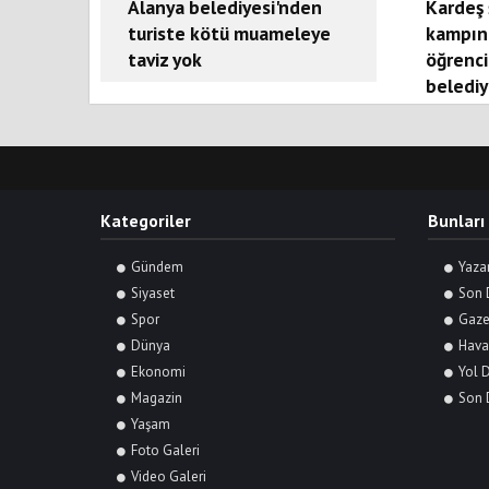
Alanya belediyesi'nden
Kardeş 
turiste kötü muameleye
kampın
taviz yok
öğrenci
belediy
Kategoriler
Bunları
Gündem
Yaza
Siyaset
Son 
Spor
Gaze
Dünya
Hava
Ekonomi
Yol 
Magazin
Son 
Yaşam
Foto Galeri
Video Galeri