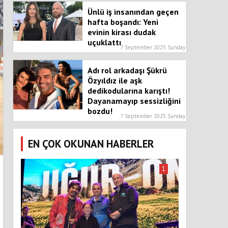
Ünlü iş insanından geçen
hafta boşandı: Yeni
evinin kirası dudak
uçuklattı
7 September 2025 Sunday
Adı rol arkadaşı Şükrü
Özyıldız ile aşk
dedikodularına karıştı!
Dayanamayıp sessizliğini
bozdu!
7 September 2025 Sunday
EN ÇOK OKUNAN HABERLER
1