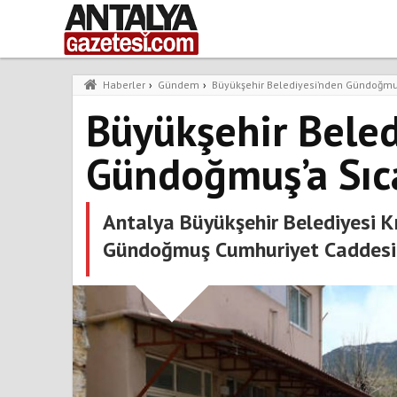
Haberler
›
Gündem
›
Büyükşehir Belediyesi’nden Gündoğmuş
Büyükşehir Beled
Gündoğmuş’a Sıca
Antalya Büyükşehir Belediyesi Kı
Gündoğmuş Cumhuriyet Caddesi'nd