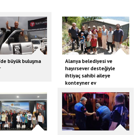
'de büyük buluşma
Alanya belediyesi ve
r
hayırsever desteğiyle
ihtiyaç sahibi aileye
konteyner ev