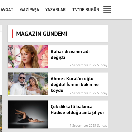
AVGAT
GAZIPAŞA
YAZARLAR
TV'DE BUGÜN
MAGAZİN GÜNDEMİ
Bahar dizisinin adı
değişti
7 September 2025 Sunday
Ahmet Kural'ın oğlu
doğdu! İsmini bakın ne
koydu
7 September 2025 Sunday
Çok dikkatli bakınca
Hadise olduğu anlaşılıyor
7 September 2025 Sunday