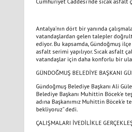
Cumhuriyet Caddesi'nde sıcak asfalt ç
Antalya’nın dört bir yanında çalışmal
vatandaşlardan gelen talepler doğrul
ediyor. Bu kapsamda, Gündoğmuş ilçe
asfalt serimi yapılıyor. Sıcak asfalt 
vatandaşlar için daha konforlu bir ul
GÜNDOĞMUŞ BELEDİYE BAŞKANI GÜ
Gündoğmuş Belediye Başkanı Ali Gülen
Belediye Başkanı Muhittin Böcek’e te
adına Başkanımız Muhittin Böcek’e t
bekliyoruz” dedi.
ÇALIŞMALARI İVEDİLİKLE GERÇEKLE