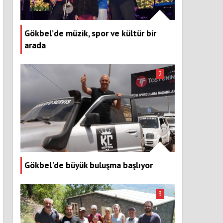
Gökbel’de müzik, spor ve kültür bir
arada
2
Gökbel'de büyük buluşma başlıyor
3