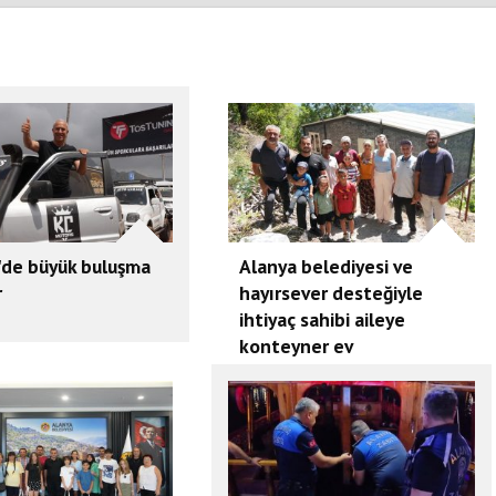
'de büyük buluşma
Alanya belediyesi ve
r
hayırsever desteğiyle
ihtiyaç sahibi aileye
konteyner ev