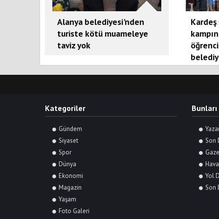
Alanya belediyesi'nden
Kardeş 
turiste kötü muameleye
kampın
taviz yok
öğrenci
belediy
Kategoriler
Bunları
Gündem
Yaza
Siyaset
Son 
Spor
Gaze
Dünya
Hava
Ekonomi
Yol 
Magazin
Son 
Yaşam
Foto Galeri