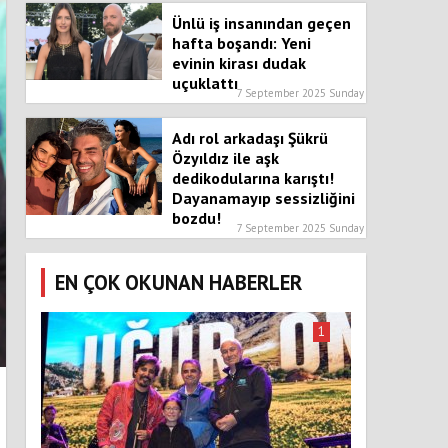
Ünlü iş insanından geçen
hafta boşandı: Yeni
evinin kirası dudak
uçuklattı
7 September 2025 Sunday
Adı rol arkadaşı Şükrü
Özyıldız ile aşk
dedikodularına karıştı!
Dayanamayıp sessizliğini
bozdu!
7 September 2025 Sunday
EN ÇOK OKUNAN HABERLER
1