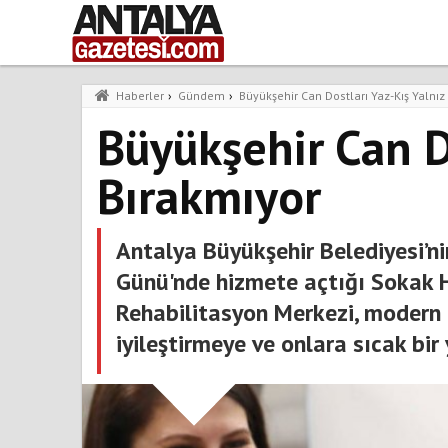
Haberler
›
Gündem
›
Büyükşehir Can Dostları Yaz-Kış Yalnız
Büyükşehir Can D
Bırakmıyor
Antalya Büyükşehir Belediyesi’
Günü'nde hizmete açtığı Sokak H
Rehabilitasyon Merkezi, modern 
iyileştirmeye ve onlara sıcak bi