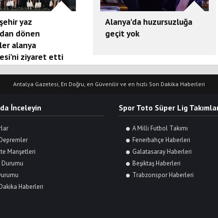
şehir yaz
Alanya'da huzursuzluğa
dan dönen
geçit yok
ler alanya
esi’ni ziyaret etti
Antalya Gazetesi, En Doğru, en Güvenilir ve en hızlı Son Dakika Haberleri
 da İnceleyin
Spor Toto Süper Lig Takımlar
rlar
A Milli Futbol Takımı
Depremler
Fenerbahçe Haberleri
te Manşetleri
Galatasaray Haberleri
 Durumu
Beşiktaş Haberleri
Durumu
Trabzonspor Haberleri
Dakika Haberleri