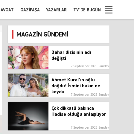
AVGAT
GAZIPAŞA
YAZARLAR
TV'DE BUGÜN
MAGAZİN GÜNDEMİ
Bahar dizisinin adı
değişti
7 September 2025 Sunday
Ahmet Kural'ın oğlu
doğdu! İsmini bakın ne
koydu
7 September 2025 Sunday
Çok dikkatli bakınca
Hadise olduğu anlaşılıyor
7 September 2025 Sunday