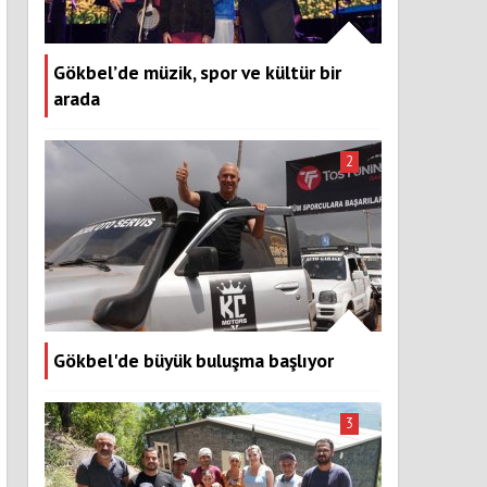
Gökbel’de müzik, spor ve kültür bir
arada
2
Gökbel'de büyük buluşma başlıyor
3