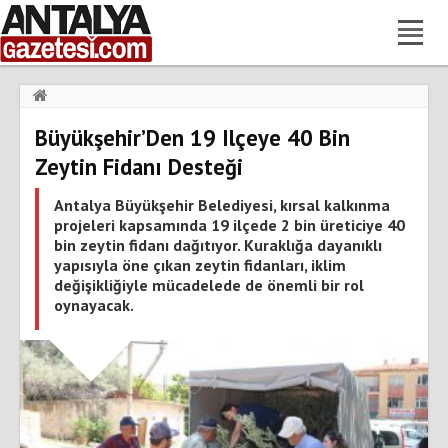
Haberler
›
Gündem
›
Büyükşehir’Den 19 Ilçeye 40 Bin
Büyükşehir’Den 19 Ilçeye 40 Bin Zeytin Fidanı Desteği
Zeytin Fidanı Desteği
Antalya Büyükşehir Belediyesi, kırsal kalkınma
projeleri kapsamında 19 ilçede 2 bin üreticiye 40
bin zeytin fidanı dağıtıyor. Kuraklığa dayanıklı
yapısıyla öne çıkan zeytin fidanları, iklim
değişikliğiyle mücadelede de önemli bir rol
oynayacak.