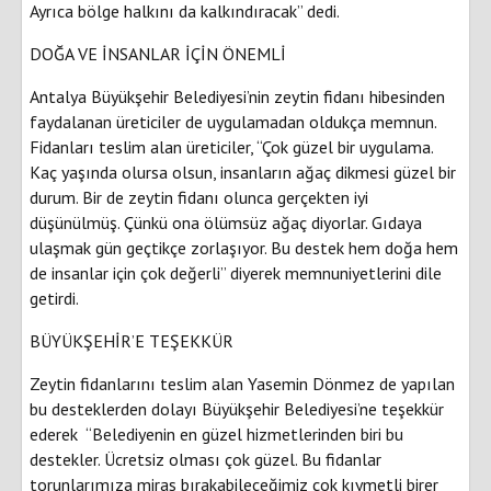
Ayrıca bölge halkını da kalkındıracak” dedi.
DOĞA VE İNSANLAR İÇİN ÖNEMLİ
Antalya Büyükşehir Belediyesi’nin zeytin fidanı hibesinden
faydalanan üreticiler de uygulamadan oldukça memnun.
Fidanları teslim alan üreticiler, “Çok güzel bir uygulama.
Kaç yaşında olursa olsun, insanların ağaç dikmesi güzel bir
durum. Bir de zeytin fidanı olunca gerçekten iyi
düşünülmüş. Çünkü ona ölümsüz ağaç diyorlar. Gıdaya
ulaşmak gün geçtikçe zorlaşıyor. Bu destek hem doğa hem
de insanlar için çok değerli” diyerek memnuniyetlerini dile
getirdi.
BÜYÜKŞEHİR’E TEŞEKKÜR
Zeytin fidanlarını teslim alan Yasemin Dönmez de yapılan
bu desteklerden dolayı Büyükşehir Belediyesi’ne teşekkür
ederek “Belediyenin en güzel hizmetlerinden biri bu
destekler. Ücretsiz olması çok güzel. Bu fidanlar
torunlarımıza miras bırakabileceğimiz çok kıymetli birer