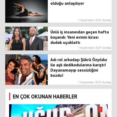
olduğu anlaşılıyor
7 September 2025 Sunday
Ünlü iş insanından geçen hafta
boşandı: Yeni evinin kirası
dudak uçuklattı
7 September 2025 Sunday
Adı rol arkadaşı Şükrü Özyıldız
ile aşk dedikodularına karıştı!
Dayanamayıp sessizliğini
bozdu!
7 September 2025 Sunday
EN ÇOK OKUNAN HABERLER
1