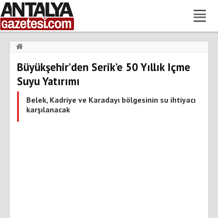
Haberler
›
Gündem
›
Büyükşehir’den Serik’e 50 Yıllık Içme
Büyükşehir’den Serik’e 50 Yıllık Içme Suyu Yatırımı
Suyu Yatırımı
Belek, Kadriye ve Karadayı bölgesinin su ihtiyacı
karşılanacak