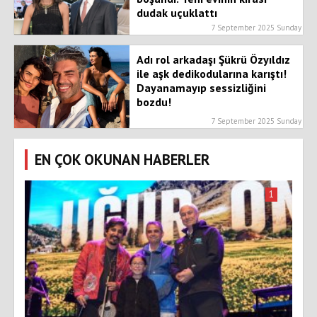
dudak uçuklattı
7 September 2025 Sunday
Adı rol arkadaşı Şükrü Özyıldız
ile aşk dedikodularına karıştı!
Dayanamayıp sessizliğini
bozdu!
7 September 2025 Sunday
EN ÇOK OKUNAN HABERLER
1