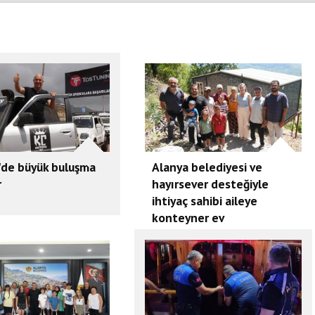
'de büyük buluşma
Alanya belediyesi ve
r
hayırsever desteğiyle
ihtiyaç sahibi aileye
konteyner ev