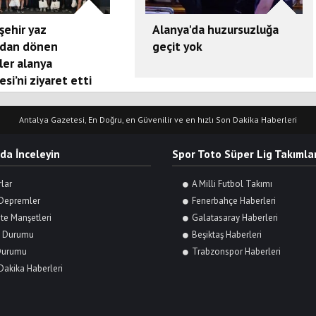
şehir yaz
Alanya'da huzursuzluğa
dan dönen
geçit yok
ler alanya
esi’ni ziyaret etti
Antalya Gazetesi, En Doğru, en Güvenilir ve en hızlı Son Dakika Haberleri
 da İnceleyin
Spor Toto Süper Lig Takımlar
rlar
A Milli Futbol Takımı
Depremler
Fenerbahçe Haberleri
te Manşetleri
Galatasaray Haberleri
 Durumu
Beşiktaş Haberleri
Durumu
Trabzonspor Haberleri
Dakika Haberleri