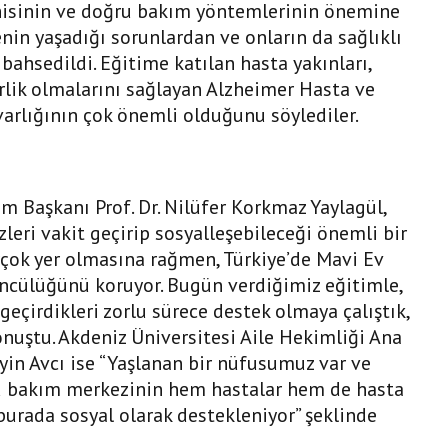
şhisinin ve doğru bakım yöntemlerinin önemine
nin yaşadığı sorunlardan ve onların da sağlıklı
bahsedildi. Eğitime katılan hasta yakınları,
rlik olmalarını sağlayan Alzheimer Hasta ve
arlığının çok önemli olduğunu söylediler.
m Başkanı Prof. Dr. Nilüfer Korkmaz Yaylagül,
leri vakit geçirip sosyalleşebileceği önemli bir
irçok yer olmasına rağmen, Türkiye’de Mavi Ev
ı öncülüğünü koruyor. Bugün verdiğimiz eğitimle,
geçirdikleri zorlu sürece destek olmaya çalıştık,
konuştu. Akdeniz Üniversitesi Aile Hekimliği Ana
in Avcı ise “Yaşlanan bir nüfusumuz var ve
Bu bakım merkezinin hem hastalar hem de hasta
r burada sosyal olarak destekleniyor” şeklinde