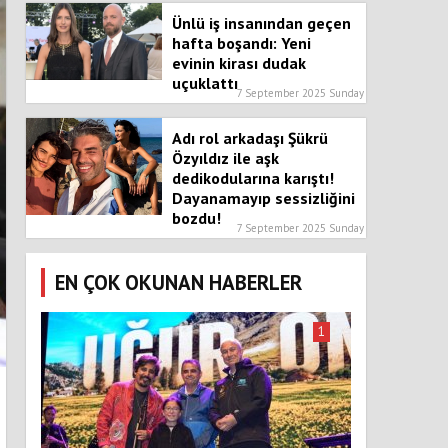
Ünlü iş insanından geçen
hafta boşandı: Yeni
evinin kirası dudak
uçuklattı
7 September 2025 Sunday
Adı rol arkadaşı Şükrü
Özyıldız ile aşk
dedikodularına karıştı!
Dayanamayıp sessizliğini
bozdu!
7 September 2025 Sunday
EN ÇOK OKUNAN HABERLER
1