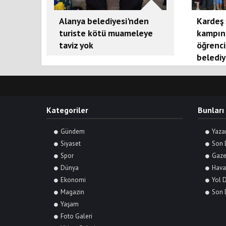
Alanya belediyesi'nden
Kardeş 
turiste kötü muameleye
kampın
taviz yok
öğrenci
belediy
Kategoriler
Bunları
Gündem
Yaza
Siyaset
Son 
Spor
Gaze
Dünya
Hava
Ekonomi
Yol 
Magazin
Son 
Yaşam
Foto Galeri