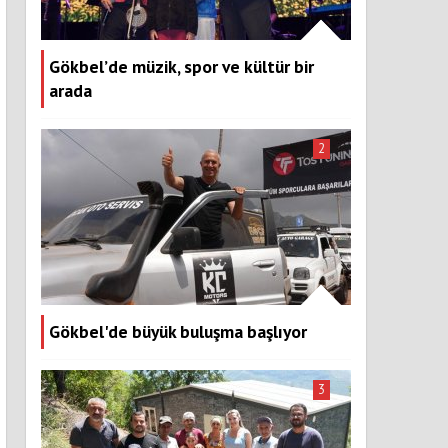
Gökbel’de müzik, spor ve kültür bir
arada
2
Gökbel'de büyük buluşma başlıyor
3