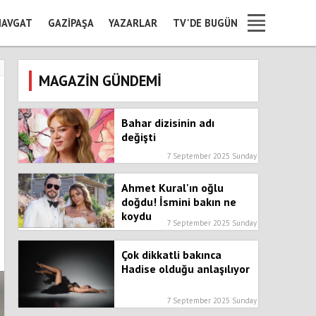
AVGAT
GAZIPAŞA
YAZARLAR
TV'DE BUGÜN
MAGAZİN GÜNDEMİ
Bahar dizisinin adı
değişti
7 September 2025 Sunday
Ahmet Kural'ın oğlu
doğdu! İsmini bakın ne
koydu
7 September 2025 Sunday
Çok dikkatli bakınca
Hadise olduğu anlaşılıyor
7 September 2025 Sunday