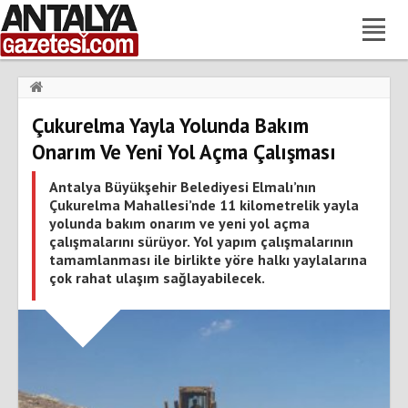
Haberler
›
Gündem
›
Çukurelma Yayla Yolunda Bakım
Çukurelma Yayla Yolunda Bakım Onarım Ve Yeni Yol Açma
Çalışması
Onarım Ve Yeni Yol Açma Çalışması
Antalya Büyükşehir Belediyesi Elmalı’nın
Çukurelma Mahallesi’nde 11 kilometrelik yayla
yolunda bakım onarım ve yeni yol açma
çalışmalarını sürüyor. Yol yapım çalışmalarının
tamamlanması ile birlikte yöre halkı yaylalarına
çok rahat ulaşım sağlayabilecek.