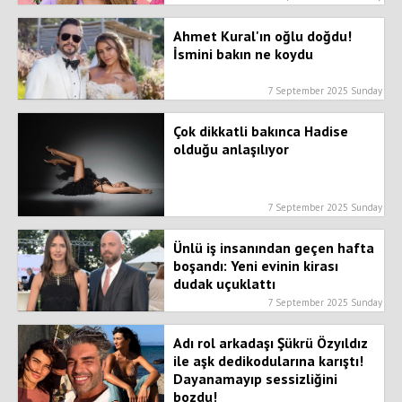
Ahmet Kural'ın oğlu doğdu!
İsmini bakın ne koydu
7 September 2025 Sunday
Çok dikkatli bakınca Hadise
olduğu anlaşılıyor
7 September 2025 Sunday
Ünlü iş insanından geçen hafta
boşandı: Yeni evinin kirası
dudak uçuklattı
7 September 2025 Sunday
Adı rol arkadaşı Şükrü Özyıldız
ile aşk dedikodularına karıştı!
Dayanamayıp sessizliğini
bozdu!