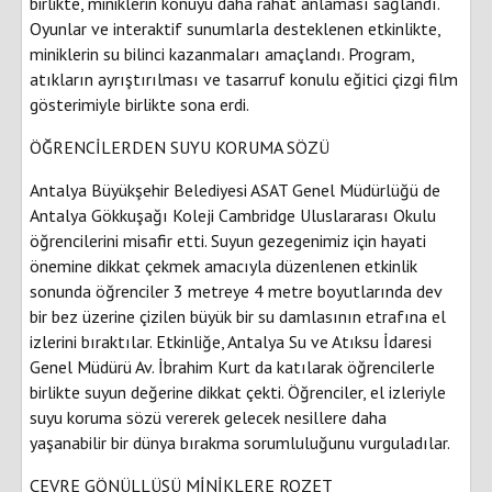
birlikte, miniklerin konuyu daha rahat anlaması sağlandı.
Oyunlar ve interaktif sunumlarla desteklenen etkinlikte,
miniklerin su bilinci kazanmaları amaçlandı. Program,
atıkların ayrıştırılması ve tasarruf konulu eğitici çizgi film
gösterimiyle birlikte sona erdi.
ÖĞRENCİLERDEN SUYU KORUMA SÖZÜ
Antalya Büyükşehir Belediyesi ASAT Genel Müdürlüğü de
Antalya Gökkuşağı Koleji Cambridge Uluslararası Okulu
öğrencilerini misafir etti. Suyun gezegenimiz için hayati
önemine dikkat çekmek amacıyla düzenlenen etkinlik
sonunda öğrenciler 3 metreye 4 metre boyutlarında dev
bir bez üzerine çizilen büyük bir su damlasının etrafına el
izlerini bıraktılar. Etkinliğe, Antalya Su ve Atıksu İdaresi
Genel Müdürü Av. İbrahim Kurt da katılarak öğrencilerle
birlikte suyun değerine dikkat çekti. Öğrenciler, el izleriyle
suyu koruma sözü vererek gelecek nesillere daha
yaşanabilir bir dünya bırakma sorumluluğunu vurguladılar.
ÇEVRE GÖNÜLLÜSÜ MİNİKLERE ROZET