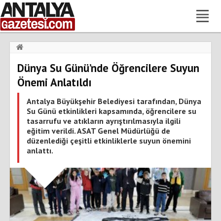
Haberler
›
Gündem
›
Dünya Su Günü’nde Öğrencilere Suyun
Dünya Su Günü’nde Öğrencilere Suyun Önemi Anlatıldı
Önemi Anlatıldı
Antalya Büyükşehir Belediyesi tarafından, Dünya
Su Günü etkinlikleri kapsamında, öğrencilere su
tasarrufu ve atıkların ayrıştırılmasıyla ilgili
eğitim verildi. ASAT Genel Müdürlüğü de
düzenlediği çeşitli etkinliklerle suyun önemini
anlattı.