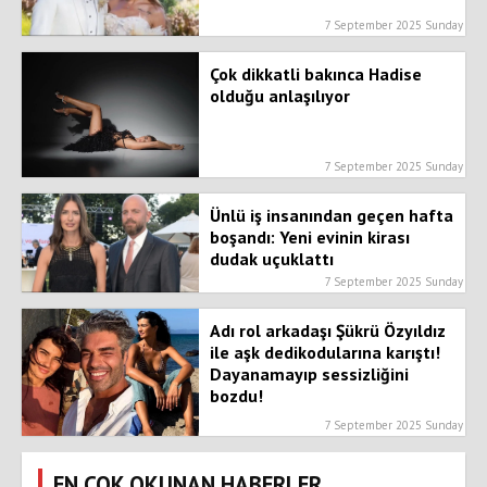
7 September 2025 Sunday
Çok dikkatli bakınca Hadise
olduğu anlaşılıyor
7 September 2025 Sunday
Ünlü iş insanından geçen hafta
boşandı: Yeni evinin kirası
dudak uçuklattı
7 September 2025 Sunday
Adı rol arkadaşı Şükrü Özyıldız
ile aşk dedikodularına karıştı!
Dayanamayıp sessizliğini
bozdu!
7 September 2025 Sunday
EN ÇOK OKUNAN HABERLER