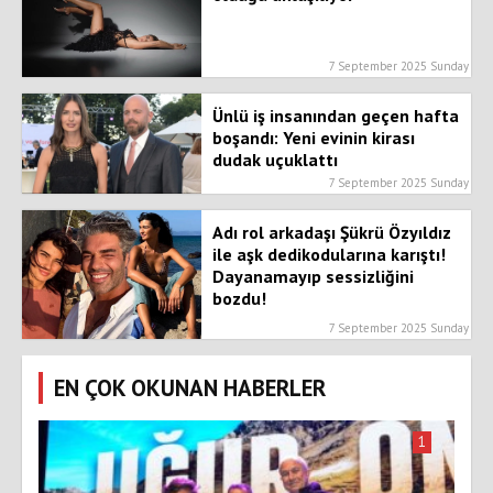
7 September 2025 Sunday
Ünlü iş insanından geçen hafta
boşandı: Yeni evinin kirası
dudak uçuklattı
7 September 2025 Sunday
Adı rol arkadaşı Şükrü Özyıldız
ile aşk dedikodularına karıştı!
Dayanamayıp sessizliğini
bozdu!
7 September 2025 Sunday
EN ÇOK OKUNAN HABERLER
1