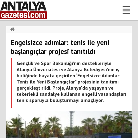
Haberler
›
Gündem
›
Engelsizce adımlar: tenis ile yeni
Engelsizce adımlar: tenis ile yeni başlangıçlar projesi tanıtıldı
başlangıçlar projesi tanıtıldı
Gençlik ve Spor Bakanlığı'nın destekleriyle
Alanya Üniversitesi ve Alanya Belediyesi'nin iş
birliğinde hayata geçirilen ‘Engelsizce Adımlar:
Tenis ile Yeni Başlangıçlar" projesinin tanıtımı
gerçekleştirildi. Proje, Alanya'da yaşayan ve
tekerlekli sandalye kullanan engelli vatandaşları
tenis sporuyla buluşturmayı amaçlıyor.