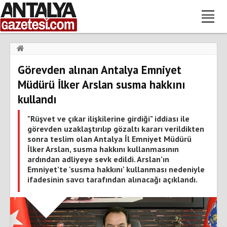
Haberler
›
Gündem
›
Görevden alınan Antalya Emniyet
Görevden alınan Antalya Emniyet Müdürü İlker Arslan susma
hakkını kullandı
Müdürü İlker Arslan susma hakkını
kullandı
"Rüşvet ve çıkar ilişkilerine girdiği" iddiası ile
görevden uzaklaştırılıp gözaltı kararı verildikten
sonra teslim olan Antalya İl Emniyet Müdürü
İlker Arslan, susma hakkını kullanmasının
ardından adliyeye sevk edildi. Arslan’ın
Emniyet’te 'susma hakkını' kullanması nedeniyle
ifadesinin savcı tarafından alınacağı açıklandı.