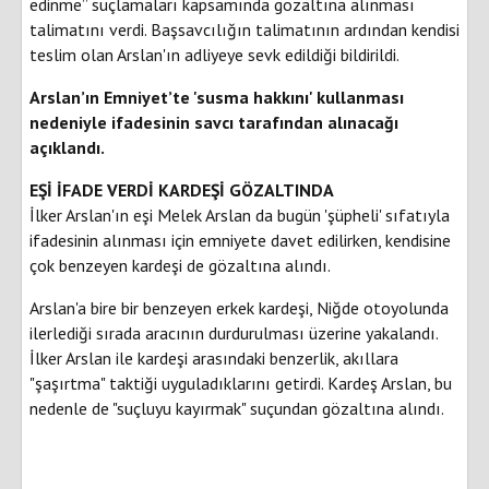
edinme” suçlamaları kapsamında gözaltına alınması
talimatını verdi. Başsavcılığın talimatının ardından kendisi
teslim olan Arslan'ın adliyeye sevk edildiği bildirildi.
Arslan’ın Emniyet’te 'susma hakkını' kullanması
nedeniyle ifadesinin savcı tarafından alınacağı
açıklandı.
EŞİ İFADE VERDİ KARDEŞİ GÖZALTINDA
İlker Arslan'ın eşi Melek Arslan da bugün 'şüpheli' sıfatıyla
ifadesinin alınması için emniyete davet edilirken, kendisine
çok benzeyen kardeşi de gözaltına alındı.
Arslan'a bire bir benzeyen erkek kardeşi, Niğde otoyolunda
ilerlediği sırada aracının durdurulması üzerine yakalandı.
İlker Arslan ile kardeşi arasındaki benzerlik, akıllara
"şaşırtma" taktiği uyguladıklarını getirdi. Kardeş Arslan, bu
nedenle de "suçluyu kayırmak" suçundan gözaltına alındı.