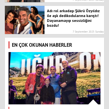
Adı rol arkadaşı Şükrü Özyıldız
ile aşk dedikodularına karıştı!
Dayanamayıp sessizliğini
bozdu!
7 September 2025 Sunday
EN ÇOK OKUNAN HABERLER
1