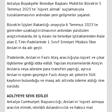
Antalya Büyükşehir Belediye Başkanı Muhittin Böcek’in 5
Temmuz 2025’te “rüşvet almak” suçlamasıyla
tutuklanmasının ardından yeni gelişmeler yaşandı.
Böcek’in İçişleri Bakanlığı onayıyla 6 Temmuz 2025’te
görevden uzaklaştırılmasının ardından yürütülen
araştırmalarda, bir iş insanı ile belediye iştiraklerinden ihale
alan E.T.’nin ifadelerinde 1. Sınıf Emniyet Müdürü İlker
Arslan’ın da adı geçti.
İfadelerde, Arslan’ın Fazlı Ateş aracılığıyla rüşvet ve çıkar
ilişkilerine girdiği iddia edildi. Yapılan incelemelerde Ateş’in
Arslan’a veya ailesine para transferi yaptığı, ayrıca
Arslan’ın eşinin geçmişte Fazlı Ateş’e ait şirkette SGK
kaydının bulunduğu ve maaş adı altında ödeme aldığı öne
sürüldü.
ADLİYEYE SEVK EDİLDİ
Antalya Cumhuriyet Başsavcılığı, Arslan’ın “rüşvet almaya
aracılık etmek, nitelikli dolandırıcılık ve haksız mal