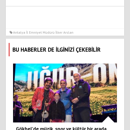
Antalya İl Emniyet Müdürü İlker Arslan
BU HABERLER DE İLGİNİZİ ÇEKEBİLİR
Gökbel’de müzik, spor ve kültür bir arada