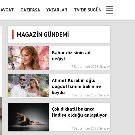
AVGAT
GAZIPAŞA
YAZARLAR
TV'DE BUGÜN
MAGAZİN GÜNDEMİ
Bahar dizisinin adı
değişti
7 September 2025 Sunday
Ahmet Kural'ın oğlu
doğdu! İsmini bakın ne
koydu
7 September 2025 Sunday
Çok dikkatli bakınca
Hadise olduğu anlaşılıyor
7 September 2025 Sunday