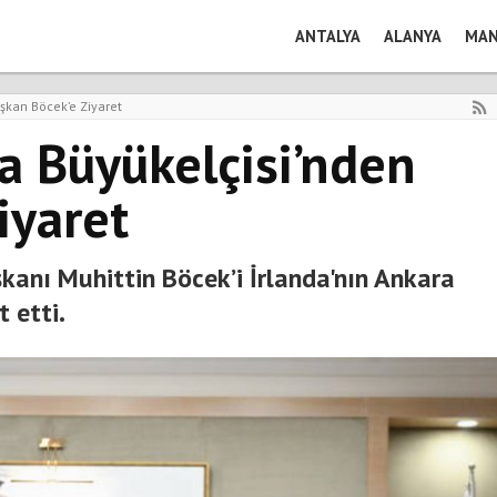
ANTALYA
ALANYA
MAN
şkan Böcek’e Ziyaret
ra Büyükelçisi’nden
iyaret
kanı Muhittin Böcek’i İrlanda'nın Ankara
 etti.