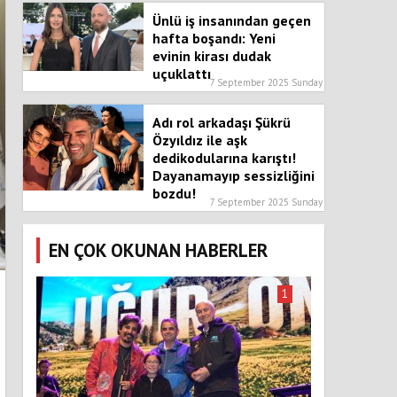
Ünlü iş insanından geçen
hafta boşandı: Yeni
evinin kirası dudak
uçuklattı
7 September 2025 Sunday
Adı rol arkadaşı Şükrü
Özyıldız ile aşk
dedikodularına karıştı!
Dayanamayıp sessizliğini
bozdu!
7 September 2025 Sunday
EN ÇOK OKUNAN HABERLER
1