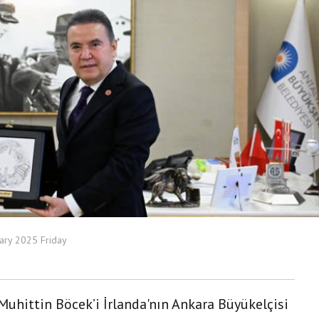
ary 2025 Friday
uhittin Böcek’i İrlanda'nın Ankara Büyükelçisi