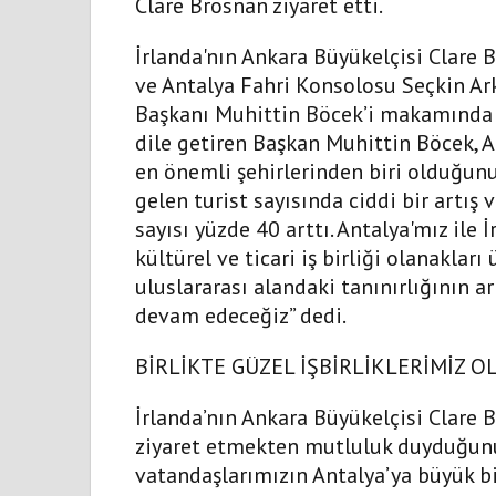
Clare Brosnan ziyaret etti.
İrlanda'nın Ankara Büyükelçisi Clare 
ve Antalya Fahri Konsolosu Seçkin Ark
Başkanı Muhittin Böcek’i makamında 
dile getiren Başkan Muhittin Böcek, An
en önemli şehirlerinden biri olduğunu 
gelen turist sayısında ciddi bir artış 
sayısı yüzde 40 arttı. Antalya'mız ile 
kültürel ve ticari iş birliği olanaklar
uluslararası alandaki tanınırlığının ar
devam edeceğiz” dedi.
BİRLİKTE GÜZEL İŞBİRLİKLERİMİZ O
İrlanda’nın Ankara Büyükelçisi Clare B
ziyaret etmekten mutluluk duyduğunu s
vatandaşlarımızın Antalya’ya büyük bir