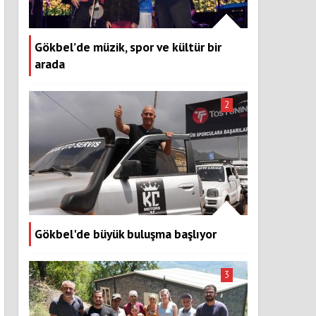
Gökbel’de müzik, spor ve kültür bir
arada
2
Gökbel'de büyük buluşma başlıyor
3