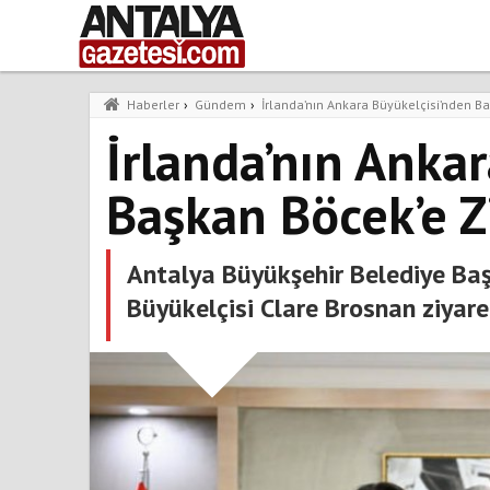
Haberler
›
Gündem
›
İrlanda’nın Ankara Büyükelçisi’nden Ba
İrlanda’nın Anka
Başkan Böcek’e Z
Antalya Büyükşehir Belediye Baş
Büyükelçisi Clare Brosnan ziyaret