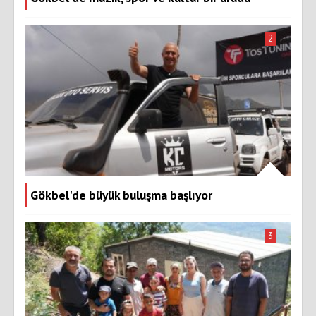
2
Gökbel'de büyük buluşma başlıyor
3