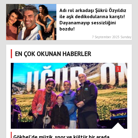
Adı rol arkadaşı Şükrü Özyıldız
ile aşk dedikodularına karıştı!
Dayanamayıp sessizliğini
bozdu!
7 September 2025 Sunday
EN ÇOK OKUNAN HABERLER
1
Gökbel’de müzik, spor ve kültür bir arada