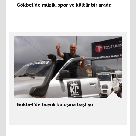
Gökbel’de müzik, spor ve kültür bir arada
Gökbel'de büyük buluşma başlıyor