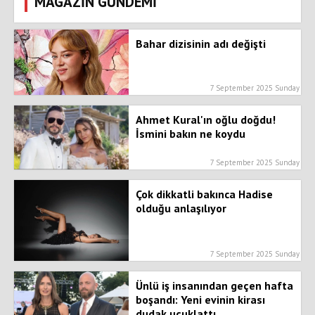
MAGAZİN GÜNDEMİ
Bahar dizisinin adı değişti
7 September 2025 Sunday
Ahmet Kural'ın oğlu doğdu!
İsmini bakın ne koydu
7 September 2025 Sunday
Çok dikkatli bakınca Hadise
olduğu anlaşılıyor
7 September 2025 Sunday
Ünlü iş insanından geçen hafta
boşandı: Yeni evinin kirası
dudak uçuklattı