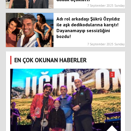
7 September 2025 Sunday
Adı rol arkadaşı Şükrü Özyıldız
ile aşk dedikodularına karıştı!
Dayanamayıp sessizliğini
bozdu!
7 September 2025 Sunday
EN ÇOK OKUNAN HABERLER
1