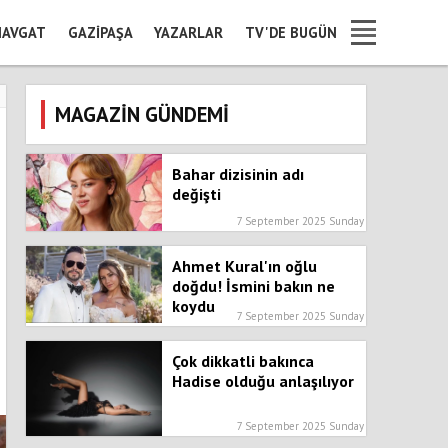
AVGAT
GAZIPAŞA
YAZARLAR
TV'DE BUGÜN
MAGAZİN GÜNDEMİ
Bahar dizisinin adı
değişti
7 September 2025 Sunday
Ahmet Kural'ın oğlu
doğdu! İsmini bakın ne
koydu
7 September 2025 Sunday
Çok dikkatli bakınca
Hadise olduğu anlaşılıyor
7 September 2025 Sunday