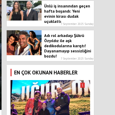
Ünlü iş insanından geçen
hafta boşandı: Yeni
evinin kirası dudak
uçuklattı
7 September 2025 Sunday
Adı rol arkadaşı Şükrü
Özyıldız ile aşk
dedikodularına karıştı!
Dayanamayıp sessizliğini
bozdu!
7 September 2025 Sunday
EN ÇOK OKUNAN HABERLER
1