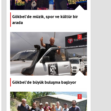
Gökbel’de müzik, spor ve kültür bir
arada
2
Gökbel'de büyük buluşma başlıyor
3