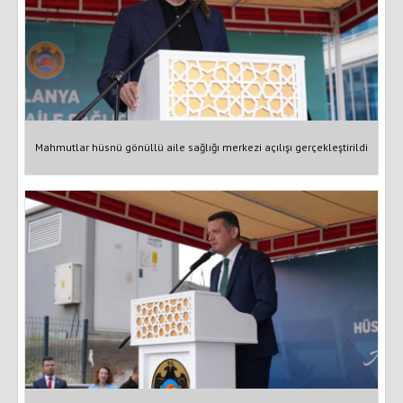
Mahmutlar hüsnü gönüllü aile sağlığı merkezi açılışı gerçekleştirildi