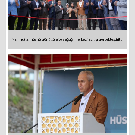
Mahmutlar hüsnü gönüllü aile sağlığı merkezi açılışı gerçekleştirildi