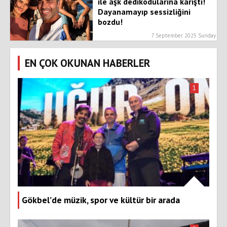
ile aşk dedikodularına karıştı!
Dayanamayıp sessizliğini
bozdu!
7 September 2025 Sunday
EN ÇOK OKUNAN HABERLER
1
Gökbel’de müzik, spor ve kültür bir arada