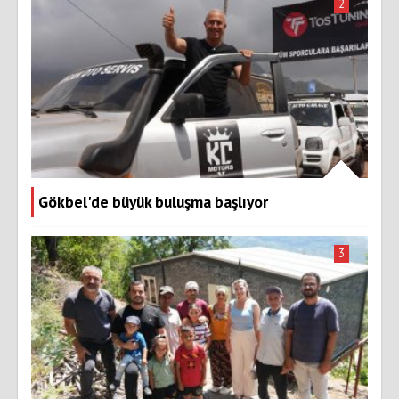
2
Gökbel'de büyük buluşma başlıyor
3