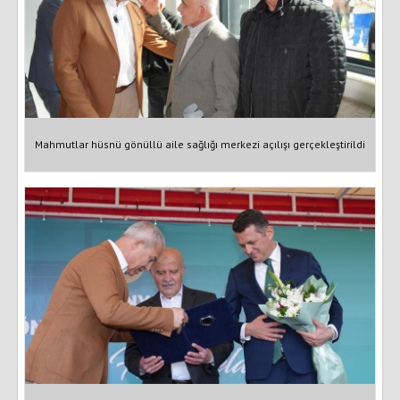
Mahmutlar hüsnü gönüllü aile sağlığı merkezi açılışı gerçekleştirildi