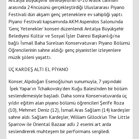
arasında 24’ncüsünü gerçekleştirdiği Uluslararası Piyano
Festivali dün akşam genç yeteneklere ev sahipliği yaptı.
Piyano Festivali kapsamında AKM Aspendos Salonu’nda
‘Genç Yetenekler’ konseri düzenlendi. Antalya Büyükşehir
Belediyesi Kültür ve Sosyal İşler Dairesi Başkanlığı’na
bağlı İsmail Baha Sürelsan Konservatuvarı Piyano Bölümü
Öğrencilerinin sahne aldığı genç piyanistler izleyenlere
müzik şöleni yaşattı.
ÜÇ KARDEŞ ALTI EL PİYANO
Konser, Alpdoğan Esenoğlu’nun sunumuyla, 7 yaşındaki
İpek Yapar’ın Tchaikovsky’den Kuğu Balesi’nden bir bölüm
seslendirmesiyle başladı. Daha sonra Konservatuvarda üç
yıldır eğitim alan piyano bölümü öğrencileri Şerife Roza
(10), Mehmet Deniz (12), İsmail Aras Sağlam (14) kardeşler
sahne aldı. Sağlam Kardeşler, William Gillock'un The Little
Sparrow ile Oriental Bazaar adlı 2 eserini art arda
seslendirerek muhteşem bir performans sergiledi.