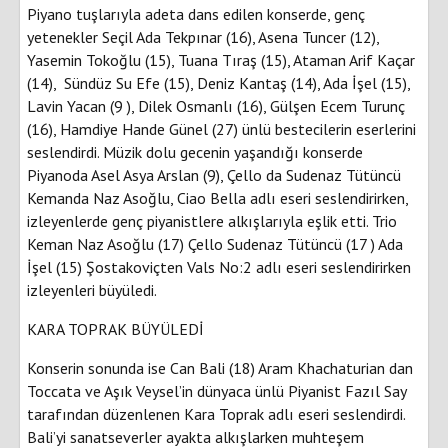
Piyano tuşlarıyla adeta dans edilen konserde, genç
yetenekler Seçil Ada Tekpınar (16), ⁠Asena Tuncer (12),
Yasemin Tokoğlu (15), Tuana Tıraş (15), Ataman Arif Kaçar
(14), Sündüz Su Efe (15), Deniz Kantaş (14), Ada İşel (15),
Lavin Yacan (9 ), ⁠Dilek Osmanlı (16), Gülşen Ecem Turunç
(16), Hamdiye Hande Günel (27) ünlü bestecilerin eserlerini
seslendirdi. Müzik dolu gecenin yaşandığı konserde
Piyanoda Asel Asya Arslan (9), Çello da Sudenaz Tütüncü
Kemanda Naz Asoğlu, Ciao Bella adlı eseri seslendirirken,
izleyenlerde genç piyanistlere alkışlarıyla eşlik etti. Trio
Keman Naz Asoğlu (17) Çello Sudenaz Tütüncü (17 ) Ada
İşel (15) Şostakoviçten Vals No:2 adlı eseri seslendirirken
izleyenleri büyüledi.
KARA TOPRAK BÜYÜLEDİ
Konserin sonunda ise Can Bali (18) Aram Khachaturian dan
Toccata ve Aşık Veysel’in dünyaca ünlü Piyanist Fazıl Say
tarafından düzenlenen Kara Toprak adlı eseri seslendirdi.
Bali’yi sanatseverler ayakta alkışlarken muhteşem