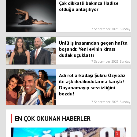
Çok dikkatli bakınca Hadise
olduğu anlaşılıyor
7 September 2025 Sunday
Ünlü iş insanından geçen hafta
boşandı: Yeni evinin kirası
dudak uçuklattı
7 September 2025 Sunday
Adı rol arkadaşı Şükrü Özyıldız
ile aşk dedikodularına karıştı!
Dayanamayıp sessizliğini
bozdu!
7 September 2025 Sunday
EN ÇOK OKUNAN HABERLER
1