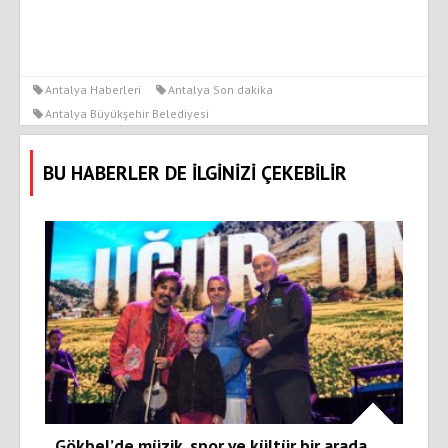
Antalya Haberleri
Antalya Son dakika
Antalya Büyükşehir Belediyesi
BU HABERLER DE İLGİNİZİ ÇEKEBİLİR
Gökbel’de müzik, spor ve kültür bir arada