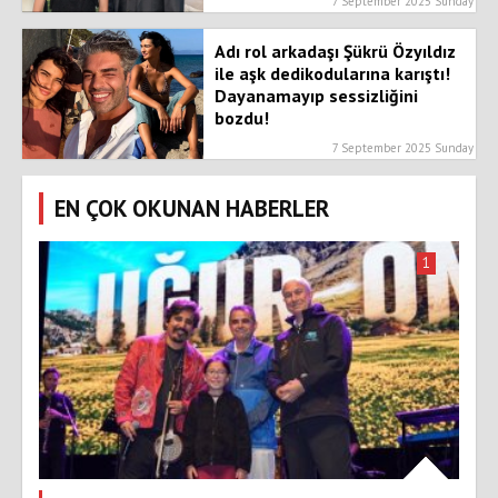
7 September 2025 Sunday
Adı rol arkadaşı Şükrü Özyıldız
ile aşk dedikodularına karıştı!
Dayanamayıp sessizliğini
bozdu!
7 September 2025 Sunday
EN ÇOK OKUNAN HABERLER
1