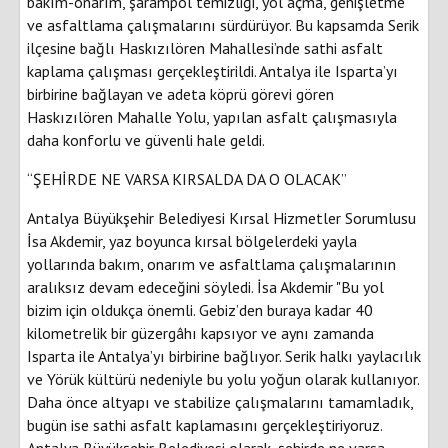
bakım-onarım, şarampol temizliği, yol açma, genişletme
ve asfaltlama çalışmalarını sürdürüyor. Bu kapsamda Serik
ilçesine bağlı Haskızılören Mahallesi’nde sathi asfalt
kaplama çalışması gerçekleştirildi. Antalya ile Isparta’yı
birbirine bağlayan ve adeta köprü görevi gören
Haskızılören Mahalle Yolu, yapılan asfalt çalışmasıyla
daha konforlu ve güvenli hale geldi.
“ŞEHİRDE NE VARSA KIRSALDA DA O OLACAK”
Antalya Büyükşehir Belediyesi Kırsal Hizmetler Sorumlusu
İsa Akdemir, yaz boyunca kırsal bölgelerdeki yayla
yollarında bakım, onarım ve asfaltlama çalışmalarının
aralıksız devam edeceğini söyledi. İsa Akdemir "Bu yol
bizim için oldukça önemli. Gebiz’den buraya kadar 40
kilometrelik bir güzergâhı kapsıyor ve aynı zamanda
Isparta ile Antalya’yı birbirine bağlıyor. Serik halkı yaylacılık
ve Yörük kültürü nedeniyle bu yolu yoğun olarak kullanıyor.
Daha önce altyapı ve stabilize çalışmalarını tamamladık,
bugün ise sathi asfalt kaplamasını gerçekleştiriyoruz.
Antalya Büyükşehir Belediyesi olarak, şehirde ne varsa