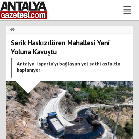
Haberler
›
Gündem
›
Serik Haskızılören Mahallesi Yeni
Serik Haskızılören Mahallesi Yeni Yoluna Kavuştu
Yoluna Kavuştu
Antalya- Isparta’yı bağlayan yol sathi asfaltla
kaplanıyor