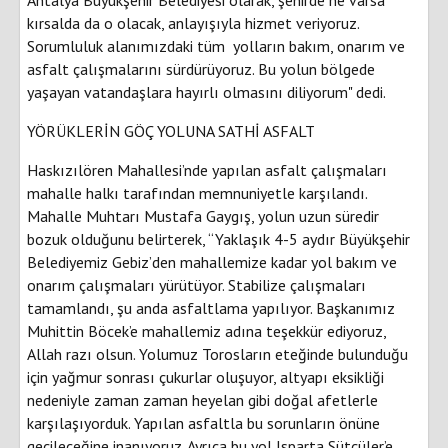
kırsalda da o olacak, anlayışıyla hizmet veriyoruz.
Sorumluluk alanımızdaki tüm yolların bakım, onarım ve
asfalt çalışmalarını sürdürüyoruz. Bu yolun bölgede
yaşayan vatandaşlara hayırlı olmasını diliyorum" dedi.
YÖRÜKLERİN GÖÇ YOLUNA SATHİ ASFALT
Haskızılören Mahallesi’nde yapılan asfalt çalışmaları
mahalle halkı tarafından memnuniyetle karşılandı.
Mahalle Muhtarı Mustafa Gaygış, yolun uzun süredir
bozuk olduğunu belirterek, “Yaklaşık 4-5 aydır Büyükşehir
Belediyemiz Gebiz’den mahallemize kadar yol bakım ve
onarım çalışmaları yürütüyor. Stabilize çalışmaları
tamamlandı, şu anda asfaltlama yapılıyor. Başkanımız
Muhittin Böcek’e mahallemiz adına teşekkür ediyoruz,
Allah razı olsun. Yolumuz Torosların eteğinde bulunduğu
için yağmur sonrası çukurlar oluşuyor, altyapı eksikliği
nedeniyle zaman zaman heyelan gibi doğal afetlerle
karşılaşıyorduk. Yapılan asfaltla bu sorunların önüne
geçileceğine inanıyoruz. Ayrıca bu yol Isparta Sütçüler’e