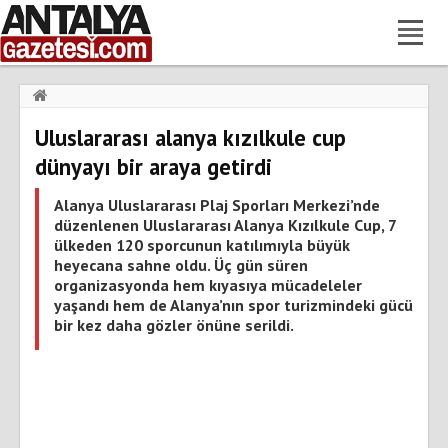
Haberler
›
Gündem
›
Uluslararası alanya kızılkule cup
Uluslararası alanya kızılkule cup dünyayı bir araya getirdi
dünyayı bir araya getirdi
Alanya Uluslararası Plaj Sporları Merkezi’nde
düzenlenen Uluslararası Alanya Kızılkule Cup, 7
ülkeden 120 sporcunun katılımıyla büyük
heyecana sahne oldu. Üç gün süren
organizasyonda hem kıyasıya mücadeleler
yaşandı hem de Alanya’nın spor turizmindeki gücü
bir kez daha gözler önüne serildi.