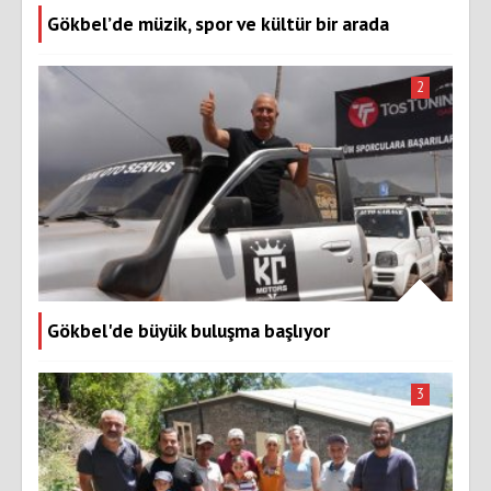
Gökbel’de müzik, spor ve kültür bir arada
2
Gökbel'de büyük buluşma başlıyor
3