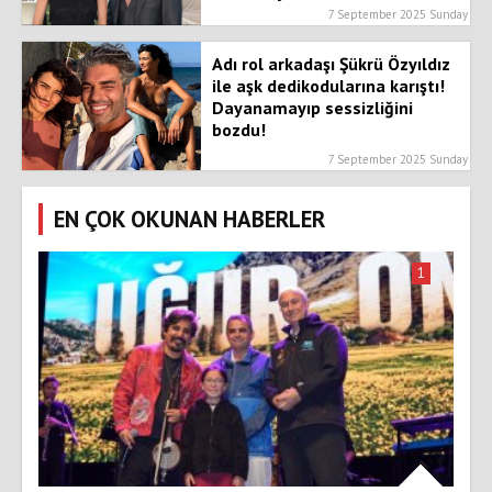
7 September 2025 Sunday
Adı rol arkadaşı Şükrü Özyıldız
ile aşk dedikodularına karıştı!
Dayanamayıp sessizliğini
bozdu!
7 September 2025 Sunday
EN ÇOK OKUNAN HABERLER
1