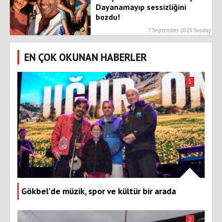
Dayanamayıp sessizliğini
bozdu!
7 September 2025 Sunday
EN ÇOK OKUNAN HABERLER
1
Gökbel’de müzik, spor ve kültür bir arada
2