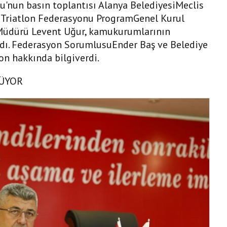
nu'nun basın toplantısı Alanya BelediyesiMeclis
ye Triatlon Federasyonu ProgramGenel Kurul
 Müdürü Levent Uğur, kamukurumlarının
ıldı. Federasyon SorumlusuEnder Baş ve Belediye
n hakkında bilgiverdi.
NÜYOR