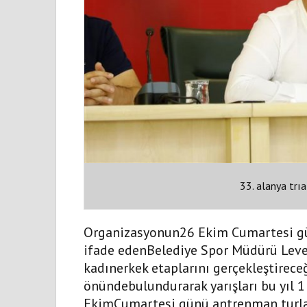
33. alanya trıa
Organizasyonun26 Ekim Cumartesi gü
ifade edenBelediye Spor Müdürü Leven
kadınerkek etaplarını gerçekleştireceği
önündebulundurarak yarışları bu yıl 1 
EkimCumartesi günü antrenman turları