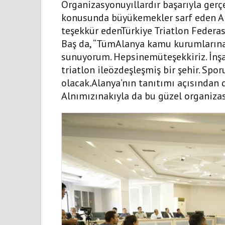
Organizasyonuyıllardır başarıyla gerç
konusunda büyükemekler sarf eden Al
teşekkür edenTürkiye Triatlon Feder
Baş da, “TümAlanya kamu kurumların
sunuyorum. Hepsinemüteşekkiriz. İnşall
triatlon ileözdeşleşmiş bir şehir. Spor
olacak.Alanya’nın tanıtımı açısından 
Alnımızınakıyla da bu güzel organiza