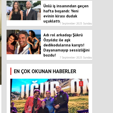
Ünlü iş insanından geçen
hafta boşandı: Yeni
evinin kirası dudak
uçuklattı
7 September 2025 Sunday
Adı rol arkadaşı Şükrü
Özyıldız ile aşk
dedikodularına karıştı!
Dayanamayıp sessizliğini
bozdu!
7 September 2025 Sunday
EN ÇOK OKUNAN HABERLER
1