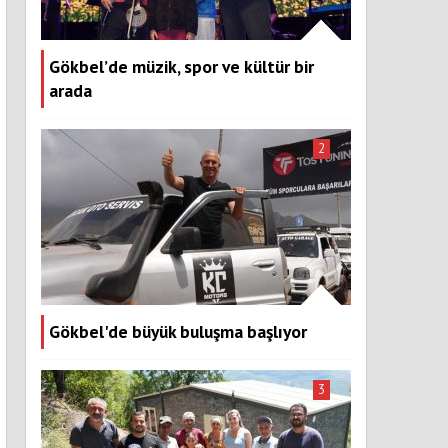
Gökbel’de müzik, spor ve kültür bir
arada
2
Gökbel'de büyük buluşma başlıyor
3