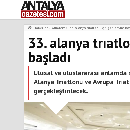
Haberler
›
Gündem
›
33. alanya trıatlonu için geri sayım ba
33. alanya trıatl
başladı
Ulusal ve uluslararası anlamda s
Alanya Triatlonu ve Avrupa Tria
gerçekleştirilecek.