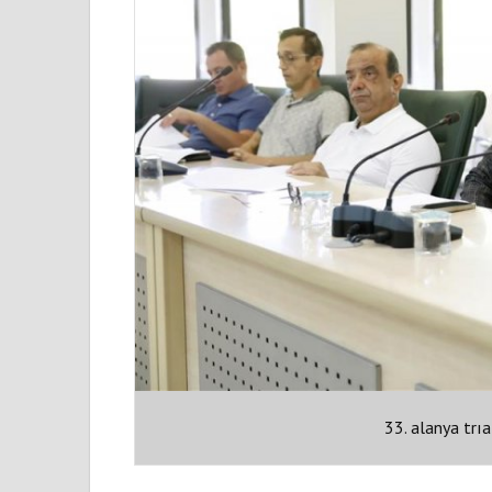
33. alanya trıa