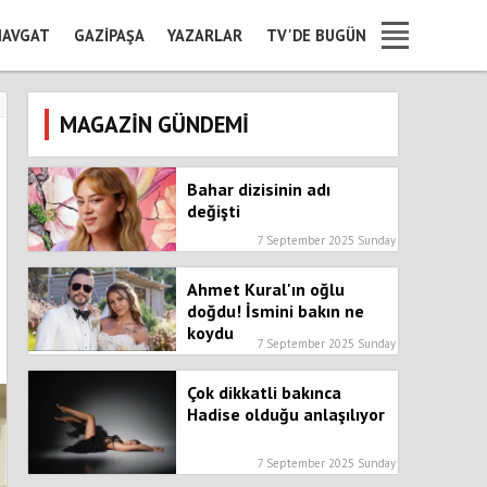
AVGAT
GAZIPAŞA
YAZARLAR
TV'DE BUGÜN
MAGAZİN GÜNDEMİ
Bahar dizisinin adı
değişti
7 September 2025 Sunday
Ahmet Kural'ın oğlu
doğdu! İsmini bakın ne
koydu
7 September 2025 Sunday
Çok dikkatli bakınca
Hadise olduğu anlaşılıyor
7 September 2025 Sunday