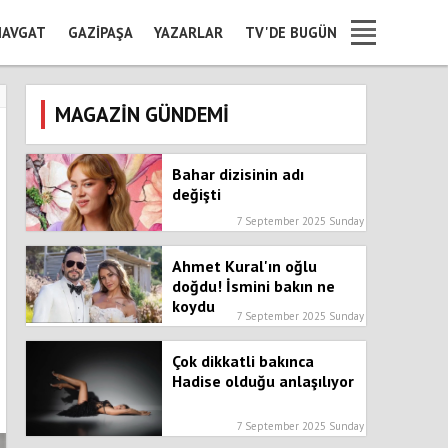
AVGAT
GAZIPAŞA
YAZARLAR
TV'DE BUGÜN
MAGAZİN GÜNDEMİ
Bahar dizisinin adı
değişti
7 September 2025 Sunday
Ahmet Kural'ın oğlu
doğdu! İsmini bakın ne
koydu
7 September 2025 Sunday
Çok dikkatli bakınca
Hadise olduğu anlaşılıyor
7 September 2025 Sunday