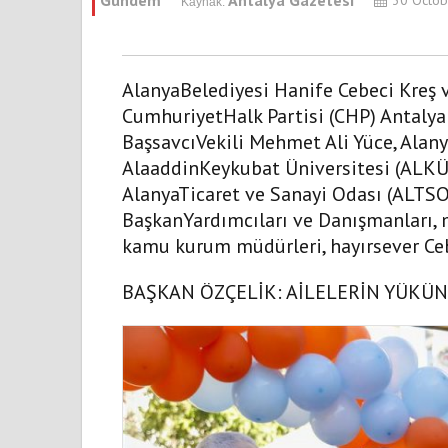
AlanyaBelediyesi Hanife Cebeci Kreş 
CumhuriyetHalk Partisi (CHP) Antalya
BaşsavcıVekili Mehmet Ali Yüce, Alan
AlaaddinKeykubat Üniversitesi (ALKÜ)
AlanyaTicaret ve Sanayi Odası (ALTSO
BaşkanYardımcıları ve Danışmanları, mec
kamu kurum müdürleri, hayırsever Cebec
BAŞKAN ÖZÇELİK: AİLELERİN YÜKÜ