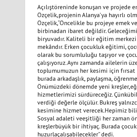
Açılıştöreninde konuşan ve projede 
Özçelik,projenin Alanya’ya hayırlı o
Özçelik,“Öncelikle bu projeye emek ve
birbinadan ibaret değildir. Geleceğim
biryuvadır. Kaliteli bir eğitim merkezi
mekândır. Erken çocukluk eğitimi, çoc
olarak bu sorumluluğu taşıyor ve çoc
çalışıyoruz. Aynı zamanda ailelerin üze
toplumumuzun her kesimi için fırsat e
burada arkadaşlık, paylaşma, öğrenme 
Önümüzdeki dönemde yeni kreşler,eğit
hizmetlerimizi sürdüreceğiz. Çünkübil
verdiği değerle ölçülür. Bukreş yalnız
kesimine hizmet verecek.Hepimiz biliyo
Sosyal adaleti veeşitliği her zaman ön
kreşlerbüyük bir ihtiyaç. Burada çocu
huzurlaçalışabilecekler” dedi.