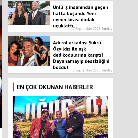
Ünlü iş insanından geçen
hafta boşandı: Yeni
evinin kirası dudak
uçuklattı
7 September 2025 Sunday
Adı rol arkadaşı Şükrü
Özyıldız ile aşk
dedikodularına karıştı!
Dayanamayıp sessizliğini
bozdu!
7 September 2025 Sunday
EN ÇOK OKUNAN HABERLER
1