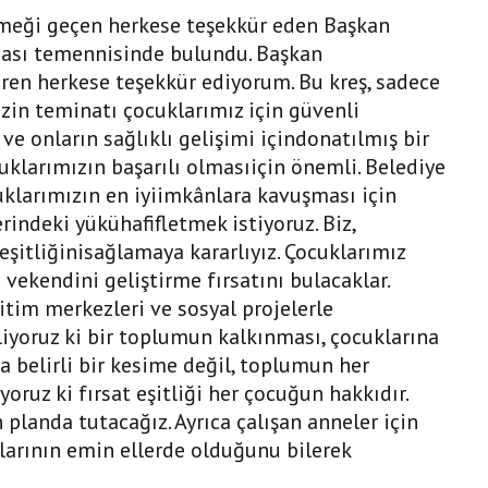
emeği geçen herkese teşekkür eden Başkan
lması temennisinde bulundu. Başkan
ren herkese teşekkür ediyorum. Bu kreş, sadece
izin teminatı çocuklarımız için güvenli
 ve onların sağlıklı gelişimi içindonatılmış bir
uklarımızın başarılı olmasıiçin önemli. Belediye
uklarımızın en iyiimkânlara kavuşması için
rindeki yükühafifletmek istiyoruz. Biz,
şitliğinisağlamaya kararlıyız. Çocuklarımız
vekendini geliştirme fırsatını bulacaklar.
im merkezleri ve sosyal projelerle
iyoruz ki bir toplumun kalkınması, çocuklarına
ca belirli bir kesime değil, toplumun her
ruz ki fırsat eşitliği her çocuğun hakkıdır.
 planda tutacağız. Ayrıca çalışan anneler için
klarının emin ellerde olduğunu bilerek