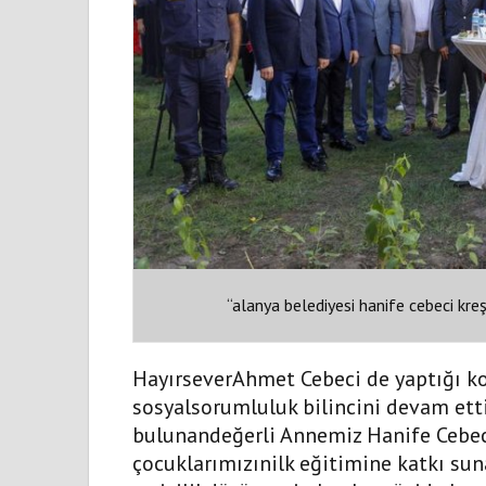
“alanya belediyesi hanife cebeci kre
HayırseverAhmet Cebeci de yaptığı k
sosyalsorumluluk bilincini devam ettir
bulunandeğerli Annemiz Hanife Cebe
çocuklarımızınilk eğitimine katkı su