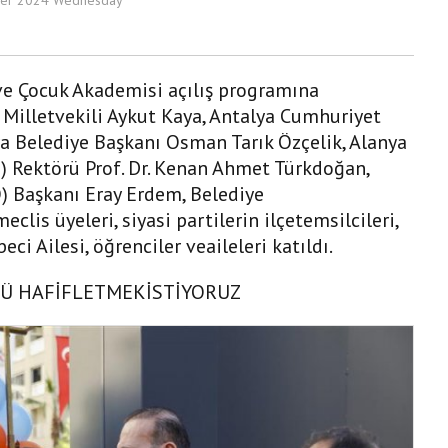
ve Çocuk Akademisi açılış programına
 Milletvekili Aykut Kaya, Antalya Cumhuriyet
ya Belediye Başkanı Osman Tarık Özçelik, Alanya
 Rektörü Prof. Dr. Kenan Ahmet Türkdoğan,
) Başkanı Eray Erdem, Belediye
lis üyeleri, siyasi partilerin ilçetemsilcileri,
i Ailesi, öğrenciler veaileleri katıldı.
NÜ HAFİFLETMEKİSTİYORUZ