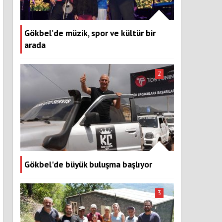
Gökbel’de müzik, spor ve kültür bir
arada
2
Gökbel'de büyük buluşma başlıyor
3