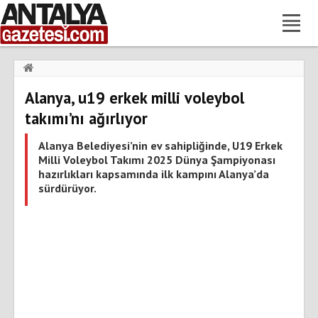
Haberler
›
Gündem
›
Alanya, u19 erkek milli voleybol
Alanya, u19 erkek milli voleybol takımı’nı ağırlıyor
takımı’nı ağırlıyor
Alanya Belediyesi’nin ev sahipliğinde, U19 Erkek
Milli Voleybol Takımı 2025 Dünya Şampiyonası
hazırlıkları kapsamında ilk kampını Alanya’da
sürdürüyor.