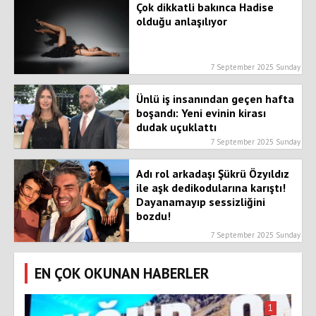
Çok dikkatli bakınca Hadise
olduğu anlaşılıyor
7 September 2025 Sunday
Ünlü iş insanından geçen hafta
boşandı: Yeni evinin kirası
dudak uçuklattı
7 September 2025 Sunday
Adı rol arkadaşı Şükrü Özyıldız
ile aşk dedikodularına karıştı!
Dayanamayıp sessizliğini
bozdu!
7 September 2025 Sunday
EN ÇOK OKUNAN HABERLER
1