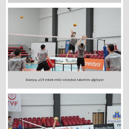
Alanya, u19 erkek milli voleybol takımı’nı ağırlıyor