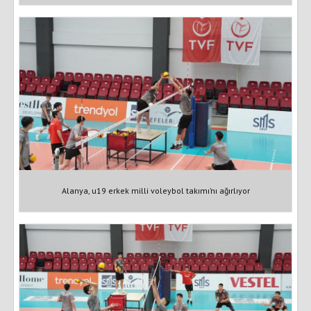
Alanya, u19 erkek milli voleybol takımı’nı ağırlıyor