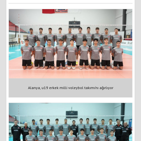
Alanya, u19 erkek milli voleybol takımı’nı ağırlıyor