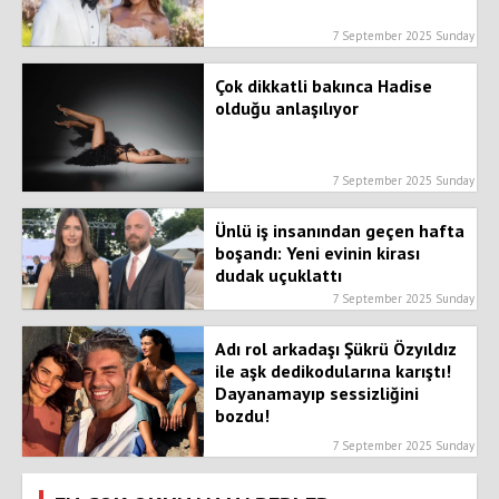
7 September 2025 Sunday
Çok dikkatli bakınca Hadise
olduğu anlaşılıyor
7 September 2025 Sunday
Ünlü iş insanından geçen hafta
boşandı: Yeni evinin kirası
dudak uçuklattı
7 September 2025 Sunday
Adı rol arkadaşı Şükrü Özyıldız
ile aşk dedikodularına karıştı!
Dayanamayıp sessizliğini
bozdu!
7 September 2025 Sunday