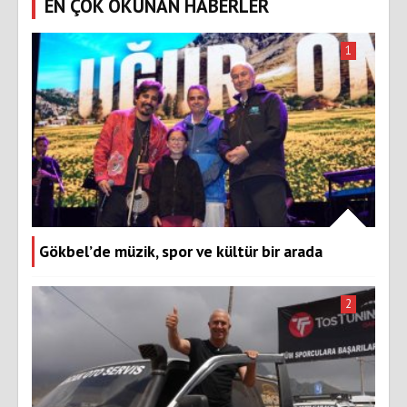
EN ÇOK OKUNAN HABERLER
1
Gökbel’de müzik, spor ve kültür bir arada
2