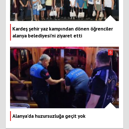
Kardeş şehir yaz kampından dönen öğrenciler
alanya belediyesi’ni ziyaret etti
6
Alanya'da huzursuzluğa geçit yok