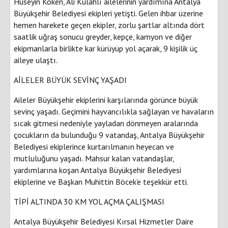
Hüseyin Köken, Ali Külahlı ailelerinin yardımına Antalya
Büyükşehir Belediyesi ekipleri yetişti. Gelen ihbar üzerine
hemen harekete geçen ekipler, zorlu şartlar altında dört
saatlik uğraş sonucu greyder, kepçe, kamyon ve diğer
ekipmanlarla birlikte kar kürüyüp yol açarak, 9 kişilik üç
aileye ulaştı.
AİLELER BÜYÜK SEVİNÇ YAŞADI
Aileler Büyükşehir ekiplerini karşılarında görünce büyük
sevinç yaşadı. Geçimini hayvancılıkla sağlayan ve havaların
sıcak gitmesi nedeniyle yayladan dönmeyen aralarında
çocukların da bulunduğu 9 vatandaş, Antalya Büyükşehir
Belediyesi ekiplerince kurtarılmanın heyecan ve
mutluluğunu yaşadı. Mahsur kalan vatandaşlar,
yardımlarına koşan Antalya Büyükşehir Belediyesi
ekiplerine ve Başkan Muhittin Böcek’e teşekkür etti.
TİPİ ALTINDA 30 KM YOL AÇMA ÇALIŞMASI
Antalya Büyükşehir Belediyesi Kırsal Hizmetler Daire